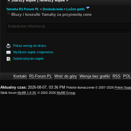
«
Starszy wątek
|
Nowszy wątek
»
Yamaha R1 Forum PL
»
Dookoła koła
»
Luźne gatki
Bluzy i koszulki Yamahy za przyzwoitą cene
Dodatkowe informacje
Pokaż wersję do druku
Wyślij ten wątek znajomemu
Subskrybuj ten wątek
Kontakt
R1-Forum.PL
Wróć do góry
Wersja bez grafiki
RSS
POL
Aktualny czas:
2026-08-07, 03:36 PM
Polskie tłumaczenie © 2007-2026
Polski Sup
Silnik forum
MyBB 1.8.39
, © 2002-2026
MyBB Group
.