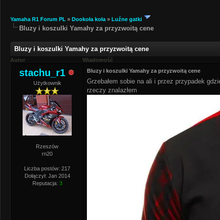
Yamaha R1 Forum PL
»
Dookoła koła
»
Luźne gatki
Bluzy i koszulki Yamahy za przyzwoitą cene
Bluzy i koszulki Yamahy za przyzwoitą cene
Autor
Wiadomość
stachu_r1
Bluzy i koszulki Yamahy za przyzwoitą cene
Grzebałem sobie na ali i przez przypadek gdz
Użytkownik
rzeczy znalazłem
Rzeszów
rn20
Liczba postów: 217
Dołączył: Jan 2014
Reputacja:
3