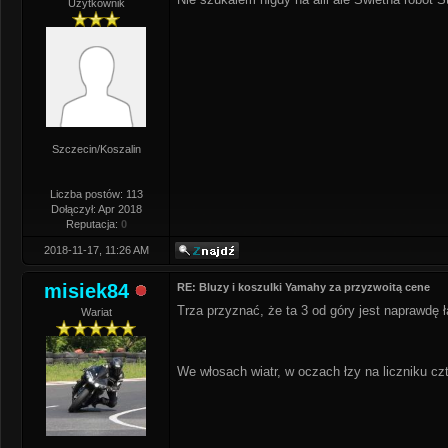
Użytkownik
Szczecin/Koszalin
Liczba postów: 113
Dołączył: Apr 2018
Reputacja:
0
2018-11-17, 11:26 AM
misiek84
RE: Bluzy i koszulki Yamahy za przyzwoitą cene
Trza przyznać, że ta 3 od góry jest naprawdę 
Wariat
We włosach wiatr, w oczach łzy na liczniku czt