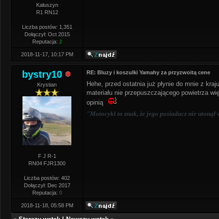
Kałuszyn
R1 RN12
Liczba postów: 1,351
Dołączył: Oct 2015
Reputacja:
2
2018-11-17, 10:17 PM
bystry10
RE: Bluzy i koszulki Yamahy za przyzwoitą cene
Hehe, przed ostatnia już płynie do mnie z kraj
Krystian
materiału nie przepuszczającego powietrza więc
opinią
"Motocykl to znak, że jego posiadacz nie utonął 
F J R-1
RN04 FJR1300
Liczba postów: 402
Dołączył: Dec 2017
Reputacja:
0
2018-11-18, 05:58 PM