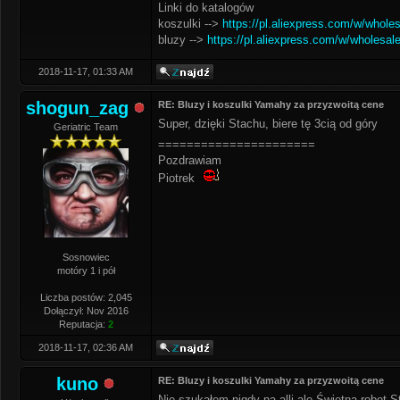
Linki do katalogów
koszulki -->
https://pl.aliexpress.com/w/whole
bluzy -->
https://pl.aliexpress.com/w/wholesal
2018-11-17, 01:33 AM
shogun_zag
RE: Bluzy i koszulki Yamahy za przyzwoitą cene
Super, dzięki Stachu, biere tę 3cią od góry
Geriatric Team
======================
Pozdrawiam
Piotrek
Sosnowiec
motóry 1 i pół
Liczba postów: 2,045
Dołączył: Nov 2016
Reputacja:
2
2018-11-17, 02:36 AM
kuno
RE: Bluzy i koszulki Yamahy za przyzwoitą cene
Nie szukałem nigdy na alli ale Świetna robot 