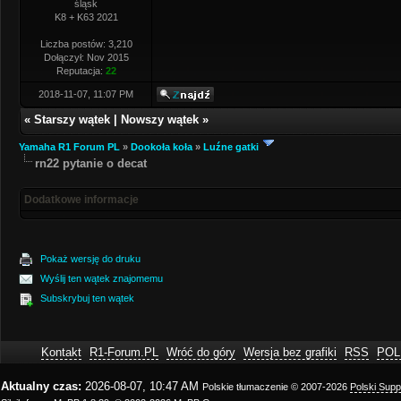
śląsk
K8 + K63 2021
Liczba postów: 3,210
Dołączył: Nov 2015
Reputacja:
22
2018-11-07, 11:07 PM
«
Starszy wątek
|
Nowszy wątek
»
Yamaha R1 Forum PL
»
Dookoła koła
»
Luźne gatki
rn22 pytanie o decat
Dodatkowe informacje
Pokaż wersję do druku
Wyślij ten wątek znajomemu
Subskrybuj ten wątek
Kontakt
R1-Forum.PL
Wróć do góry
Wersja bez grafiki
RSS
POL
Aktualny czas:
2026-08-07, 10:47 AM
Polskie tłumaczenie © 2007-2026
Polski Sup