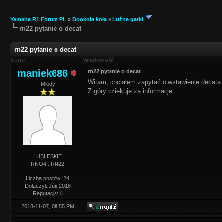
Yamaha R1 Forum PL
»
Dookoła koła
»
Luźne gatki
rn22 pytanie o decat
rn22 pytanie o decat
Autor
Wiadomość
maniek686
rn22 pytanie o decat
Witam, chciałem zapytać o wstawienie decata 
Młody
Z góry dziekuje za informacje.
LUBLESKIE
RNO4 , RN22
Liczba postów: 24
Dołączył: Jun 2018
Reputacja:
0
2018-11-07, 08:55 PM