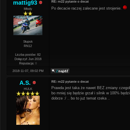
mattig93
RE: rn22 pytanie o decat
Po decacie raczej zalecane jest strojenie.
Młody
Słupsk
RN12
Liczba postów: 82
Dołączył: Jun 2018
Reputacja:
0
2018-11-07, 09:02 PM
A.S.
RE: rn22 pytanie o decat
Prawda jest taka że nawet BEZ zmiany czegoko
HULK
bo mniej się będzie grzał i silnik w 100% będzi
dobrze :/ .. bo to już temat rzeka ..