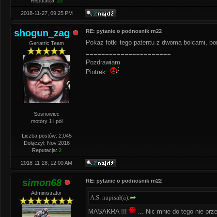
Reputacja:
22
2018-11-27, 09:25 PM
shogun_zag
RE: pytanie o podnosnik rn22
Pokaz fotki tego patentu z dwoma bolcami, b
Geriatric Team
======================
Pozdrawiam
Piotrek
Sosnowiec
motóry 1 i pół
Liczba postów: 2,045
Dołączył: Nov 2016
Reputacja:
2
2018-11-28, 12:00 AM
simon68
RE: pytanie o podnosnik rn22
Administrator
A.S. napisał(a):
MASAKRA !!!
... Nic mnie do tego nie pr