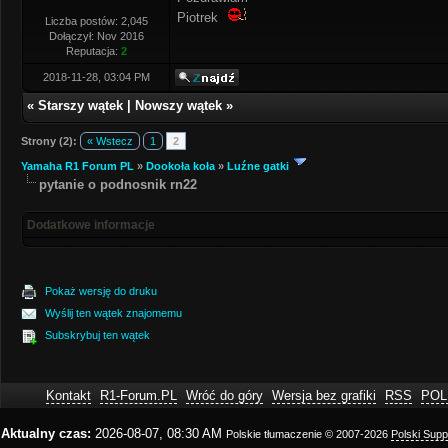
Piotrek
Liczba postów: 2,045
Dołączył: Nov 2016
Reputacja:
2
2018-11-28, 03:04 PM
«
Starszy wątek
|
Nowszy wątek
»
Strony (2):
« Wstecz
1
2
Yamaha R1 Forum PL
»
Dookoła koła
»
Luźne gatki
pytanie o podnosnik rn22
Dodatkowe informacje
Pokaż wersję do druku
Wyślij ten wątek znajomemu
Subskrybuj ten wątek
Kontakt
R1-Forum.PL
Wróć do góry
Wersja bez grafiki
RSS
POL
Aktualny czas:
2026-08-07, 08:30 AM
Polskie tłumaczenie © 2007-2026
Polski Sup