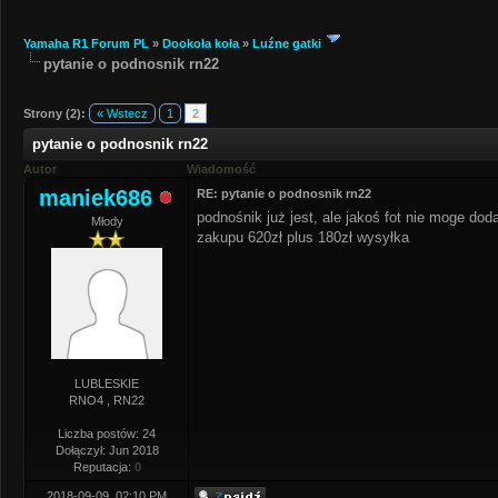
Yamaha R1 Forum PL
»
Dookoła koła
»
Luźne gatki
pytanie o podnosnik rn22
Strony (2):
« Wstecz
1
2
pytanie o podnosnik rn22
Autor
Wiadomość
maniek686
RE: pytanie o podnosnik rn22
podnośnik już jest, ale jakoś fot nie moge do
Młody
zakupu 620zł plus 180zł wysyłka
LUBLESKIE
RNO4 , RN22
Liczba postów: 24
Dołączył: Jun 2018
Reputacja:
0
2018-09-09, 02:10 PM