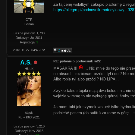
Za tą cenę wolałbym zakupić platformę z regula
https://allegro.pl/podnosnik-motocyklowy...928
CTR
Banan
Liczba postów: 1,733
Dołączył: Jul 2011
Reputacja:
9
2018-11-27, 04:45 PM
A.S.
RE: pytanie o podnosnik rn22
MASAKRA !!!
... Nic mnie do tego nie prz
HULK
no absurd .. rozbieram przód i tył i co ? Nie 
Albo robię tył albo przód ? NO LIPA ..
Zwykłe takie stojaki mają dwa bolce i ni
wejdzie w ramę to nie wykręcę górnej śruby trz
Ja mam taki jak szymek wrzucił tylko hydraulic
podnieść pasem (do sufitu) za ramę w górę ..
śląsk
K8 + K63 2021
Liczba postów: 3,210
Dołączył: Nov 2015