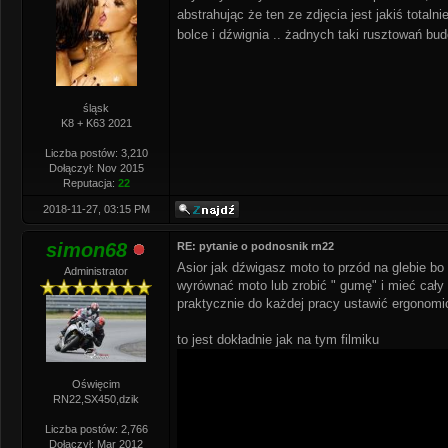
abstrahując że ten ze zdjęcia jest jakiś total
bolce i dźwignia .. żadnych taki rusztowań b
śląsk
K8 + K63 2021
Liczba postów: 3,210
Dołączył: Nov 2015
Reputacja:
22
2018-11-27, 03:15 PM
simon68
RE: pytanie o podnosnik rn22
Asior jak dźwigasz moto to przód na glebie bo 
Administrator
wyrównać moto lub zrobić " gumę" i mieć cały 
praktycznie do każdej pracy ustawić ergonomicz
to jest dokładnie jak na tym filmiku
Oświęcim
RN22,SX450,dzik
Liczba postów: 2,766
Dołączył: Mar 2012