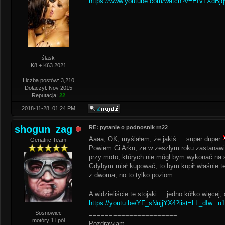
https://www.youtube.com/watch?v=EIVLXdBjq
śląsk
K8 + K63 2021
Liczba postów: 3,210
Dołączył: Nov 2015
Reputacja:
22
2018-11-28, 01:24 PM
shogun_zag
RE: pytanie o podnosnik rn22
Aaaa, OK, myślałem, że jakiś ... super duper
Geriatric Team
Powiem Ci Arku, że w zeszłym roku zastanawia
przy moto, których nie mógł bym wykonać na 
Gdybym miał kupować, to bym kupił właśnie te
z dwoma, no to tylko poziom.
A widzieliście te stojaki ... jedno kółko więcej,
https://youtu.be/YF_sNujjYX4?list=LL_dIw...
Sosnowiec
======================
motóry 1 i pół
Pozdrawiam