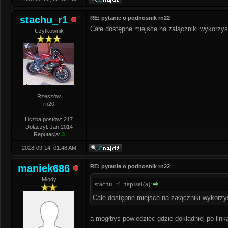
stachu_r1
RE: pytanie o podnosnik rn22
Całe dostępne miejsce na załączniki wykorzys
Użytkownik
Rzeszów
rn20
Liczba postów: 217
Dołączył: Jan 2014
Reputacja:
3
2018-09-14, 01:48 AM
maniek686
RE: pytanie o podnosnik rn22
Młody
stachu_r1 napisał(a):
Całe dostępne miejsce na załączniki wykorzy
a mogłbys powiedziec gdzie dokladniej po link