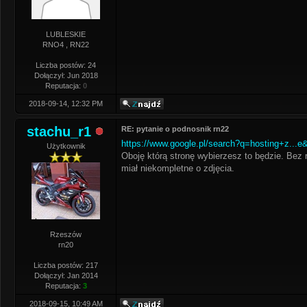
LUBLESKIE
RNO4 , RN22
Liczba postów: 24
Dołączył: Jun 2018
Reputacja:
0
2018-09-14, 12:32 PM
stachu_r1
RE: pytanie o podnosnik rn22
https://www.google.pl/search?q=hosting+z...
Użytkownik
Oboję którą stronę wybierzesz to będzie. Bez 
miał niekompletne o zdjęcia.
Rzeszów
rn20
Liczba postów: 217
Dołączył: Jan 2014
Reputacja:
3
2018-09-15, 10:49 AM