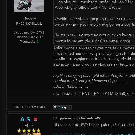
.. no absurd .. rozbieram przód i tył i co ? 
Albo robię tył albo przód ? NO LIPA ..
Zwykłe takie stojaki mają dwa bolce i ni
Oświęcim
RN22,SX450,dzik
wejdzie w ramę to nie wykręcę górnej śruby tr
Liczba postów: 2,766
Ja mam taki jak szymek wrzucił tylko hydrauli
Dołączył: Mar 2012
podnieść pasem (do sufitu) za ramę w górę ..
Reputacja:
9
Asior trochę się ograniczyłeś z tą felgą możes
i uwierz jeśli nie chcesz pieca wyciągać to rob
to tylko tak wygląda na fotach że niby ciężki d
zapraszama na piwo i se obadasz i w tedy, zob
szybkie drogi są dla szybkich motocykli, szybk
na chuj koni kupa jak kierowca dupa.........
GAZU PIZDO..........
a w garażu dzik-RN12, RN22,KTMSX450,K
2018-11-28, 12:08 AM
A.S.
RE: pytanie o podnosnik rn22
Shogun >> no DWA bolce, jeden niżej, co podno
HULK