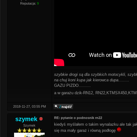
Reputacja:
9
szybkie drogi są dla szybkich motocykli, szybk
na chuj koni kupa jak kierowca dupa.........
GAZU PIZDO..........
a w garażu dzik-RN12, RN22,KTMSX450,K
2018-11-27, 03:55 PM
szymek
RE: pytanie o podnosnik rn22
kiedyś myślałem o takim wynalazku ale tak jak
Szymek
się ma mały garaż i równą podłogę