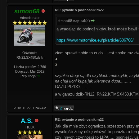
simon68
RE: pytanie o podnosnik rn22
Administrator
simon68 napisał(a):
a wracając do podnośników, ktoś może bawił się
https://www.motomike.eu/pl/article/606766/
ziom sprawił sobie to cudo... jest spoko raz 
Oświęcim
RN22,SX450,dzik
Liczba postów: 2,766
Dołączył: Mar 2012
szybkie drogi są dla szybkich motocykli, szybk
Reputacja:
9
na chuj koni kupa jak kierowca dupa.........
GAZU PIZDO..........
a w garażu dzik-RN12, RN22,KTMSX450,K
2018-11-27, 11:46 AM
A.S.
RE: pytanie o podnosnik rn22
Jak dla mnie zbyt ogranicza przestrzeń przy m
HULK
wysokość żeby ośkę włożyć to porażka a ten p
czy innych czynności to LIPA .... podnieść, us