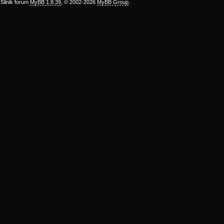
Silnik forum
MyBB 1.8.39
, © 2002-2026
MyBB Group
.