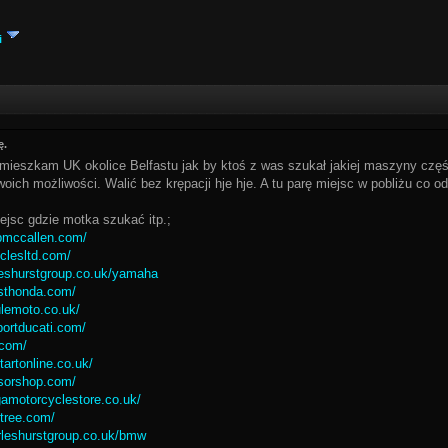
i
ę.
ieszkam UK okolice Belfastu jak by ktoś z was szukał jakiej maszyny częś
ich możliwości. Walić bez krępacji hje hje. A tu parę miejsc w pobliżu co o
ejsc gdzie motka szukać itp.;
ipmccallen.com/
clesltd.com/
leshurstgroup.co.uk/yamaha
asthonda.com/
lemoto.co.uk/
portducati.com/
.com/
tartonline.co.uk/
isorshop.com/
amotorcyclestore.co.uk/
tree.com/
rleshurstgroup.co.uk/bmw