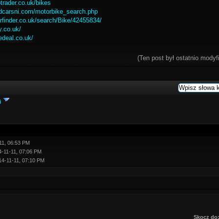
trader.co.uk/bikes
dcarsni.com/motorbike_search.php
arfinder.co.uk/search/Bike/42455834/
y.co.uk/
edeal.co.uk/
(Ten post był ostatnio mody
i
11, 06:53 PM
4-11-11, 07:06 PM
14-11-11, 07:10 PM
Skocz do