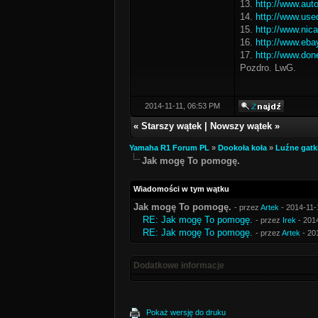
13.
http://www.auto
14.
http://www.use
15.
http://www.nic
16.
http://www.eba
17.
http://www.don
Pozdro. LwG.
2014-11-11, 06:53 PM
«
Starszy wątek
|
Nowszy wątek
»
Yamaha R1 Forum PL
»
Dookoła koła
»
Luźne gatk
Jak mogę To pomogę.
Wiadomości w tym wątku
Jak mogę To pomogę.
- przez
Artek
- 2014-11-
RE: Jak mogę To pomogę.
- przez
Irek
- 201
RE: Jak mogę To pomogę.
- przez
Artek
- 20
Dodatkowe informacje
Pokaż wersję do druku