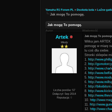
Yamaha R1 Forum PL
»
Dookoła koła
»
Luźne gatk
Jak mogę To pomogę.
Jak mogę To pomogę.
Autor
Wiadomość
Artek
Jak mogę To pomog
Witka jam ARTEK m
Młody
pomogę w miarę swo
tu coś dla siebie.
Stronki sklepów mi
1.
http://www.phill
2.
http://gsmotorcy
3.
http://www.char
4.
http://www.belf
5.
http://www.modu
6.
http://www.mills
7.
http://bikebitsni
Liczba postów: 57
8.
http://www.kicks
Dołączył: Sep 2014
9.
http://www.thev
Reputacja:
0
10.
http://www.meg
11.
http://www.gum
12.
http://www.cha