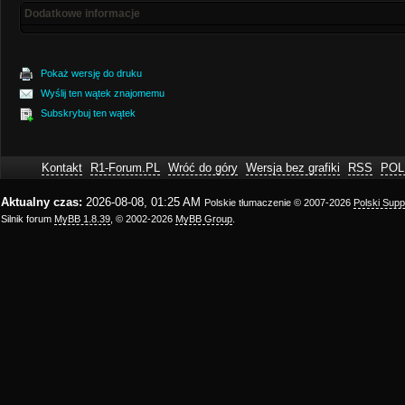
Dodatkowe informacje
Pokaż wersję do druku
Wyślij ten wątek znajomemu
Subskrybuj ten wątek
Kontakt
R1-Forum.PL
Wróć do góry
Wersja bez grafiki
RSS
POL
Aktualny czas:
2026-08-08, 01:25 AM
Polskie tłumaczenie © 2007-2026
Polski Sup
Silnik forum
MyBB 1.8.39
, © 2002-2026
MyBB Group
.