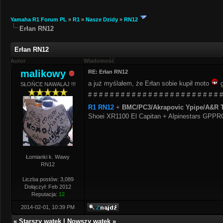
Yamaha R1 Forum PL
»
R1
»
Nasze Dzidy
»
RN12
Erłan RN12
Erłan RN12
Autor
Wiadomość
malikowy
RE: Erłan RN12
a już myślałem, że Erłan sobie kupił moto
g
SŁOŃCE NAWALAJ !!!
# # # # # # # # # # # # # # # # # # # # # # # # #
R1 RN12
+
BMC/PC3/Akrapovic Ypipe/A&R T
Shoei XR1100 El Capitan + Alpinestars GPP
Łomianki k. Wawy
RN12
Liczba postów: 3,089
Dołączył: Feb 2012
Reputacja:
12
2014-02-01, 10:39 PM
«
Starszy wątek
|
Nowszy wątek
»