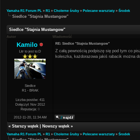
Yamaha R1 Forum PL
»
R1
»
Cholerne śruby
»
Polecane warsztaty
»
Środek
Siedlce "Stajnia Mustangow"
Siedlce "Stajnia Mustangow"
Autor
Wiadomość
Kamilo
RE: Siedlce "Stajnia Mustangow"
Z całą pewnością podpiszę się pod tym co pis
Litr to jest to:D
koleszka, każdorazowa jakiś rabacik można doa
Siedlce
R1 - BRAK
Liczba postów: 411
Dołączył: Nov 2012
Reputacja:
0
2012-11-20, 11:34 AM
«
Starszy wątek
|
Nowszy wątek
»
Yamaha R1 Forum PL
»
R1
»
Cholerne śruby
»
Polecane warsztaty
»
Środek
Siedlce "Stajnia Mustangow"