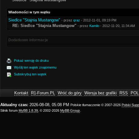
Wiadomości w tym wątku
Siedlce "Stajnia Mustangow"
- przez
qraz
- 2012-11-01, 09:19 PM
RE: Siedlce "Stajnia Mustangow"
- przez
Kamilo
- 2012-11-20, 11:34 AM
Dodatkowe informacje
Pokaż wersję do druku
Wyślij ten wątek znajomemu
Subskrybuj ten wątek
Kontakt
R1-Forum.PL
Wróć do góry
Wersja bez grafiki
RSS
POL
Aktualny czas:
2026-08-08, 05:08 PM
Polskie tłumaczenie © 2007-2026
Polski Sup
Silnik forum
MyBB 1.8.39
, © 2002-2026
MyBB Group
.