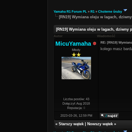
Yamaha R1 Forum PL
»
R1
»
Cholerne śruby
[RN19] Wymiana oleju w lagach, dziwn
[RN19] Wymiana oleju w lagach, dziwny 
Autor
Wiadomość
MicuYamaha
RE: [RN19] Wymiana
kolego masz bardz
Młody
Liczba postów: 43
Dołączył: Aug 2018
Reputacja:
0
2023-03-26, 12:59 PM
«
Starszy wątek
|
Nowszy wątek
»