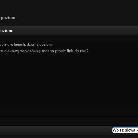
y poziom.
poziom.
 oleju w lagach, dziwny poziom.
o ciekawą serwisówkę mozna prosić link do niej?