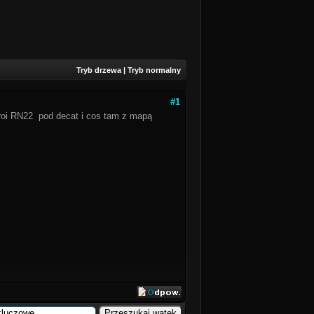
Tryb drzewa
|
Tryb normalny
#1
roi RN22 pod decat i cos tam z mapą