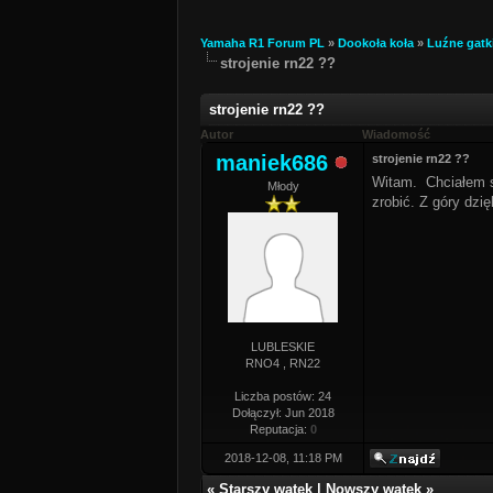
Yamaha R1 Forum PL
»
Dookoła koła
»
Luźne gatk
strojenie rn22 ??
strojenie rn22 ??
Autor
Wiadomość
maniek686
strojenie rn22 ??
Witam. Chciałem s
Młody
zrobić. Z góry dzi
LUBLESKIE
RNO4 , RN22
Liczba postów: 24
Dołączył: Jun 2018
Reputacja:
0
2018-12-08, 11:18 PM
«
Starszy wątek
|
Nowszy wątek
»