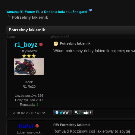
Yamaha R1 Forum PL
»
Dookoła koła
»
Luźne gatki
Potrzebny lakiernik
Potrzebny lakiernik
Autor
Wiadomość
r1_boyz
Potrzebny lakiernik
Witam potrzebny dobry lakiernik najlepiej na 
Użytkownik
Kock
R1 Rn20
Liczba postów: 326
Dołączył: Jan 2017
Reputacja:
2
2018-02-26, 01:32 PM
Kafel
RE: Potrzebny lakiernik
Romuald Koczisowi coś lakierował to spytaj
Lubię fajne cycki