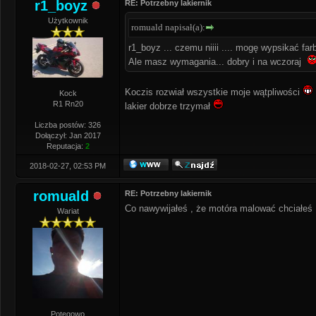
r1_boyz
RE: Potrzebny lakiernik
Użytkownik
romuald napisał(a):
r1_boyz ... czemu niiii .... mogę wypsikać f
Ale masz wymagania... dobry i na wczoraj
Koczis rozwiał wszystkie moje wątpliwości
Kock
R1 Rn20
lakier dobrze trzymał
Liczba postów: 326
Dołączył: Jan 2017
Reputacja:
2
2018-02-27, 02:53 PM
romuald
RE: Potrzebny lakiernik
Co nawywijałeś , że motóra malować chciałeś 
Wariat
Potęgowo