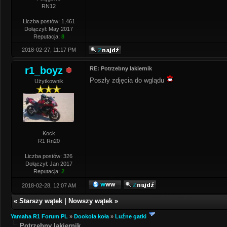
RN12
Liczba postów: 1,461
Dołączył: May 2017
Reputacja:
8
2018-02-27, 11:17 PM
r1_boyz
RE: Potrzebny lakiernik
Poszły zdjęcia do wglądu
Użytkownik
Kock
R1 Rn20
Liczba postów: 326
Dołączył: Jan 2017
Reputacja:
2
2018-02-28, 12:07 AM
«
Starszy wątek
|
Nowszy wątek
»
Yamaha R1 Forum PL
»
Dookoła koła
»
Luźne gatki
Potrzebny lakiernik