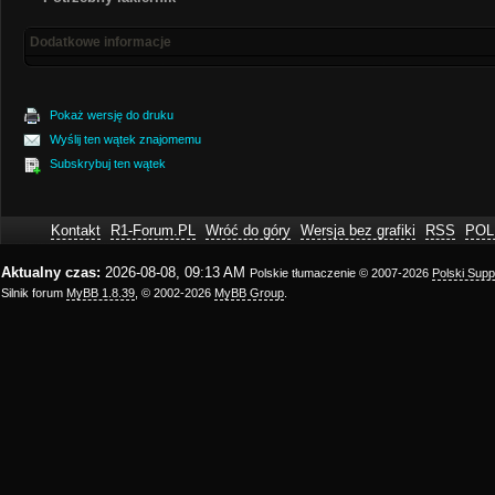
Dodatkowe informacje
Pokaż wersję do druku
Wyślij ten wątek znajomemu
Subskrybuj ten wątek
Kontakt
R1-Forum.PL
Wróć do góry
Wersja bez grafiki
RSS
POL
Aktualny czas:
2026-08-08, 09:13 AM
Polskie tłumaczenie © 2007-2026
Polski Sup
Silnik forum
MyBB 1.8.39
, © 2002-2026
MyBB Group
.