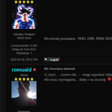
Sokołów Podlaski
RN23 2014
Wcześniej posiadane - RN01 1999, RN09 2003
Liczba postów: 4,340
Dołączył: Feb 2012
Reputacja:
3
2018-02-26, 05:01 PM
romuald
RE: Potrzebny lakiernik
r1_boyz ... czemu niiii .... mogę wypsikać fa
Wariat
Ale masz wymagania... dobry i na wczoraj
Potęgowo