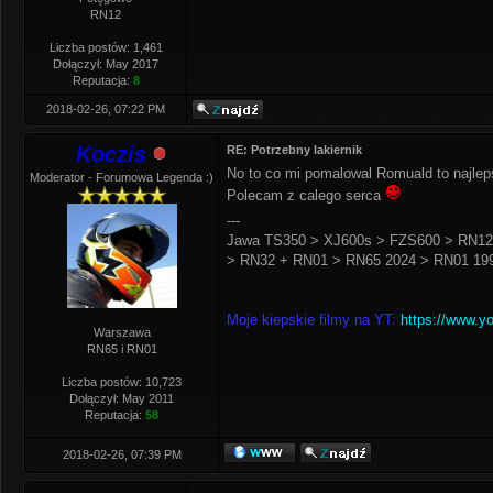
RN12
Liczba postów: 1,461
Dołączył: May 2017
Reputacja:
8
2018-02-26, 07:22 PM
Koczis
RE: Potrzebny lakiernik
No to co mi pomalowal Romuald to najlep
Moderator - Forumowa Legenda :)
Polecam z calego serca
---
Jawa TS350 > XJ600s > FZS600 > RN12
> RN32 + RN01 > RN65 2024 > RN01 199
Moje kiepskie filmy na YT:
https://www.y
Warszawa
RN65 i RN01
Liczba postów: 10,723
Dołączył: May 2011
Reputacja:
58
2018-02-26, 07:39 PM