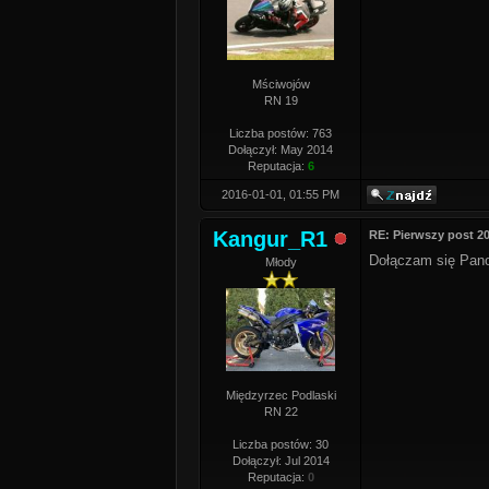
Mściwojów
RN 19
Liczba postów: 763
Dołączył: May 2014
Reputacja:
6
2016-01-01, 01:55 PM
Kangur_R1
RE: Pierwszy post 2
Dołączam się Panow
Młody
Międzyrzec Podlaski
RN 22
Liczba postów: 30
Dołączył: Jul 2014
Reputacja:
0