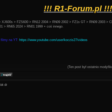
!!! R1-Forum.pl !!
 XJ600s > FZS600 > RN12 2004 > RN09 2002 > FZ1s GT > RN09 2003 > C
1 > RN65 2024 > RN01 1999 + coś innego.
 filmy na YT:
https://www.youtube.com/user/koczis27/videos
(Ten post był ostatnio modyf
016 :D