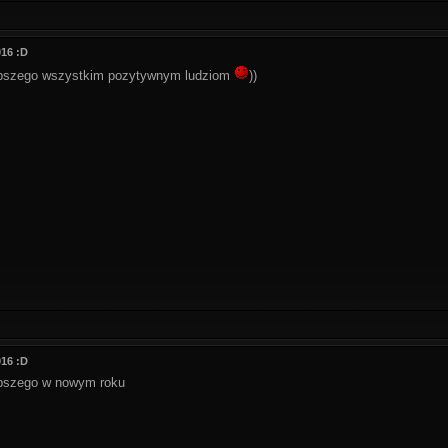
016 :D
epszego wszystkim pozytywnym ludziom
))
016 :D
epszego w nowym roku