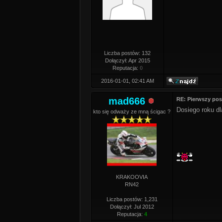
Liczba postów: 132
Dołączył: Apr 2015
Reputacja:
0
2016-01-01, 02:41 AM
mad666
RE: Pierwszy pos
Dosiego roku dl
kto się odważy ze mną ścigac ?
KRAKOOVIA
RN42
Liczba postów: 1,231
Dołączył: Jul 2012
Reputacja:
4