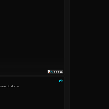
#9
praw do domu.