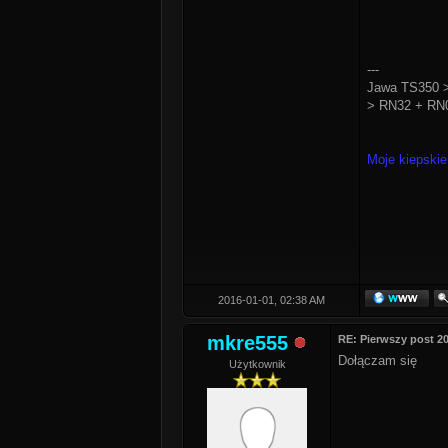
---
Jawa TS350 >
> RN32 + RN0
Moje kiepskie
2016-01-01, 02:38 AM
mkre555
RE: Pierwszy post 2
Dołączam się
Użytkownik