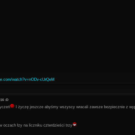
ube.com/watch?v=nODv-cUrQeM
016 :D
życzeń
I życzę jeszcze abyśmy wszyscy wracali zawsze bezpiecznie z wy
w oczach łzy na liczniku czterdzieści trzy