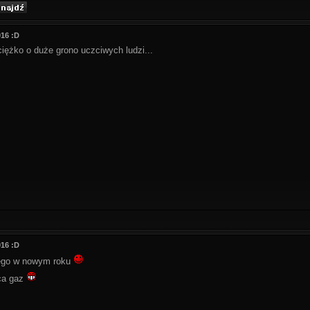
016 :D
 ciężko o duże grono uczciwych ludzi...
016 :D
ego w nowym roku
ca gaz