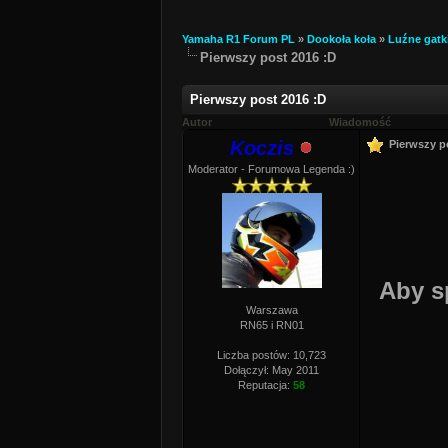
Yamaha R1 Forum PL
»
Dookoła koła
»
Luźne gatk
Pierwszy post 2016 :D
Pierwszy post 2016 :D
Autor
Wiadomość
Koczis
Pierwszy p
Moderator - Forumowa Legenda :)
Aby s
Warszawa
RN65 i RN01
Liczba postów: 10,723
Dołączył: May 2011
Reputacja:
58