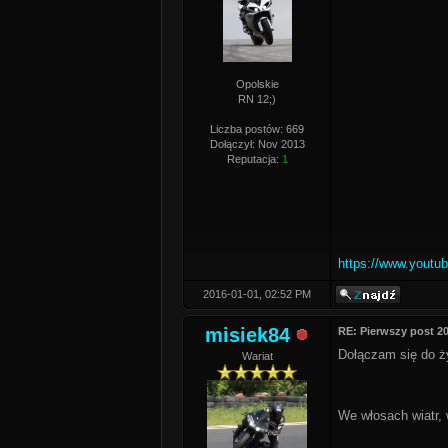
Opolskie
RN 12;)
Liczba postów: 669
Dołączył: Nov 2013
Reputacja:
1
https://www.yout
2016-01-01, 02:52 PM
misiek84
RE: Pierwszy post 2
Dołączam się do 
Wariat
We włosach wiatr, 