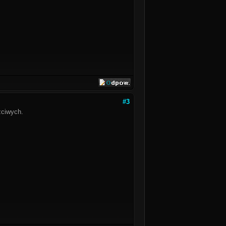
#3
zciwych.