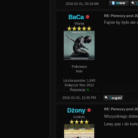
2016-01-01, 03:18 AM
BaCa
RE: Pierwszy post 2
Fajnie by było ale
Wariat
Polkowice
Kein
Liczba postów: 1,640
Dołączył: Nov 2012
Reputacja:
6
2016-01-01, 12:45 PM
Dżony
RE: Pierwszy post 2
Wszystkiego dobr
szalony
Lewy pas i do koń