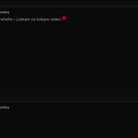
hodzą
 hehehe i czekam na kolejne wideo
hodzą