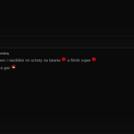
hodzą
łem i narobiłeś mi ochoty na latanie
a filmik super
ca gaz