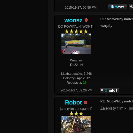
2015-11-27, 08:59 PM
wonsz
RE: MotoWilcy nadc
warjaty
DO POWITALNI WONT !
Wrocław
Rn22 '14
Liczba postów: 1,246
Dołączył: Apr 2012
Reputacja:
13
2015-11-27, 09:26 PM
Robot
RE: MotoWilcy nadc
Zajebisty filmik, 
ja tu tylko sprzątam ;P