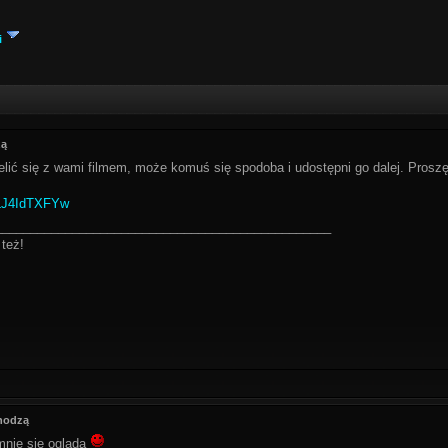
i
zą
elić się z wami filmem, może komuś się spodoba i udostępni go dalej. Pro
KLJ4IdTXFYw
________________________________________________
też!
hodzą
mnie się ogląda