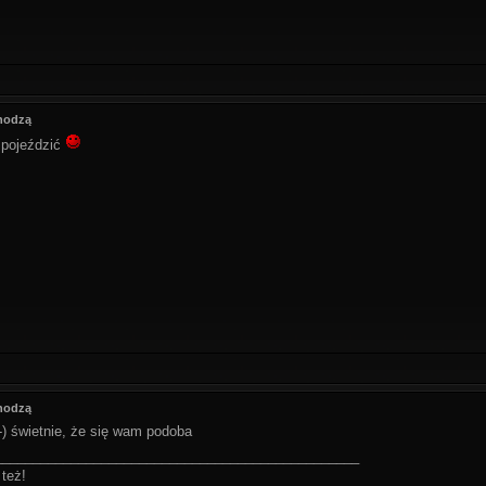
hodzą
ę pojeździć
hodzą
;-) świetnie, że się wam podoba
________________________________________________
też!