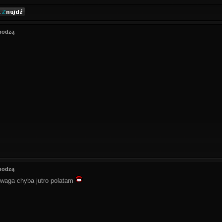
hodzą
hodzą
powaga chyba jutro polatam