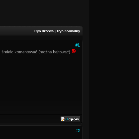
Tryb drzewa
|
Tryb normalny
#1
szę śmiało komentować (można hejtować)
#2