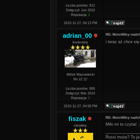
Liczba postów: 812
Dołączył: Jun 2015
Reputacja:
2
2015-11-27, 04:13 PM
adrian_00
RE: MotoWilcy nadc
i teraz aż chce si
Konkretny
Mińsk Mazowiecki
Rn 22 11'
Liczba postów: 800
Dołączył: Mar 2014
Reputacja:
0
2015-11-27, 04:58 PM
fiszak
RE: MotoWilcy nadc
Miło mi to czytać 
cierpliwy
_______________
Rossi może? To ja 