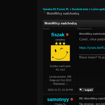
Yamaha R1 Forum PL
»
Dookoła koła
»
Luźne gatk
MotoWilcy nadchodzą
MotoWilcy nadchodzą
Autor
Wiadomość
fiszak
MotoWilcy nadchod
Cześć, chce podzi
cierpliwy
https://youtu.be/
_______________
Rossi może? To ja 
Gryfice zach-pom
R1 rn12
Liczba postów: 285
Dołączył: Oct 2013
Reputacja:
1
2015-11-27, 01:34 PM
samotnyy
RE: MotoWilcy nadc
Na propsie, przyje
Chyba Ty