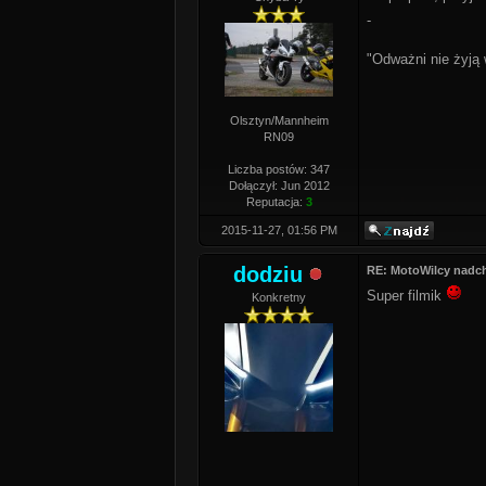
-
"Odważni nie żyją 
Olsztyn/Mannheim
RN09
Liczba postów: 347
Dołączył: Jun 2012
Reputacja:
3
2015-11-27, 01:56 PM
dodziu
RE: MotoWilcy nadc
Super filmik
Konkretny