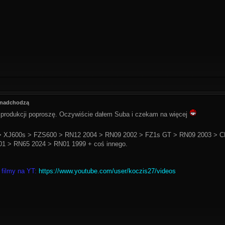
 nadchodzą
 produkcji poproszę. Oczywiście dałem Suba i czekam na więcej
 XJ600s > FZS600 > RN12 2004 > RN09 2002 > FZ1s GT > RN09 2003 > C
1 > RN65 2024 > RN01 1999 + coś innego.
 filmy na YT:
https://www.youtube.com/user/koczis27/videos