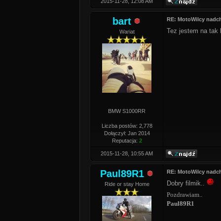
2015-11-28, 12:08 AM
bart
RE: MotoWilcy nadc
Tez jestem na tak
Wariat
BMW S1000RR
Liczba postów: 2,778
Dołączył: Jan 2014
Reputacja:
2
2015-11-28, 10:55 AM
Paul89R1
RE: MotoWilcy nadc
Dobry filmik..
Ride or stay Home
Pozdrawiam..
Paul89R1