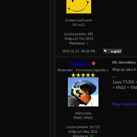
Gryfice zach-pom
R1 rn12
Liczba postów: 285
Dołączył: Oct 2013
Reputacja:
1
2015-11-27, 08:28 PM
Koczis
RE: MotoWilcy
Więcej takich
Moderator - Forumowa Legenda :)
---
Jawa TS350 >
> RN32 + RN0
Moje kiepskie
Warszawa
RN65 i RN01
Liczba postów: 10,723
Dołączył: May 2011
Reputacja:
58