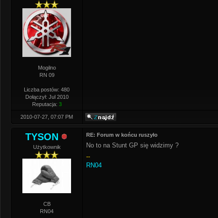
Mogilno
RN 09
Liczba postów: 480
Dołączył: Jul 2010
Reputacja:
3
2010-07-27, 07:07 PM
TYSON
RE: Forum w końcu ruszyło
No to na Stunt GP się widzimy ?
Użytkownik
--
RN04
CB
RN04