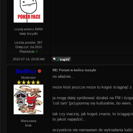
czytaj wstecz AWW
bialy brzydki
Liczba postów: 367
Dołączył: Jul 2010
Reputacja:
5
2010-07-14, 03:00 AM
BeMisz
RE: Forum w końcu ruszyło
no właśnie...
Moderator
może ktoś jeszcze może tu kogoś ściągnąć z 
ja mogę dalej spróbować działaś na FM i ścigac
'coś tam' (przypomnę się kulturalnie, bo wiem
tak czy inaczej, jak kogoś znacie, to ściągajci
to jakoś napędzić...
Warszawa
brak
oczywiście nie namawiam do wykradania ludzi -