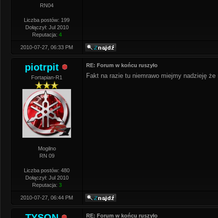
RN04
Liczba postów: 199
Dołączył: Jul 2010
Reputacja:
4
2010-07-27, 06:33 PM
piotrpit
RE: Forum w końcu ruszyło
Fakt na razie tu niemrawo miejmy nadzieję że n
Fortapian-R1
Mogilno
RN 09
Liczba postów: 480
Dołączył: Jul 2010
Reputacja:
3
2010-07-27, 06:44 PM
TYSON
RE: Forum w końcu ruszyło