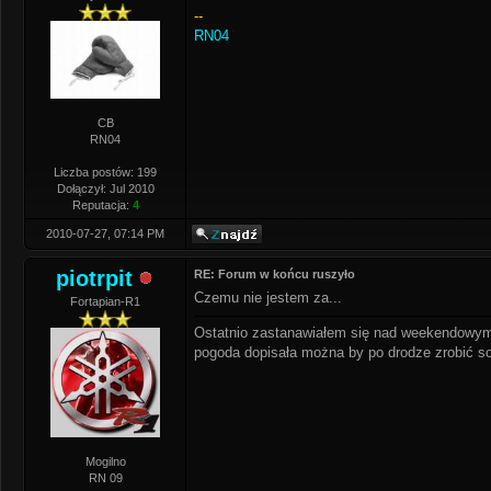
--
RN04
CB
RN04
Liczba postów: 199
Dołączył: Jul 2010
Reputacja:
4
2010-07-27, 07:14 PM
piotrpit
RE: Forum w końcu ruszyło
Czemu nie jestem za...
Fortapian-R1
Ostatnio zastanawiałem się nad weekendowym 
pogoda dopisała można by po drodze zrobić s
Mogilno
RN 09