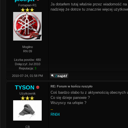
Ja dotarłem tutaj właśnie przez wiadomość n
Fortapian-R1
nadzieję że dotrze tu znacznie więcej użytkown
Mogilno
RN 09
Liczba postów: 480
Dołączył: Jul 2010
Reputacja:
3
2010-07-24, 01:58 PM
TYSON
RE: Forum w końcu ruszyło
Coś bardzo słabo tu z aktywnością obecnych 
Użytkownik
Co się dzieje panowie ?
Wszyscy na urlopie ?
--
RN04
CB