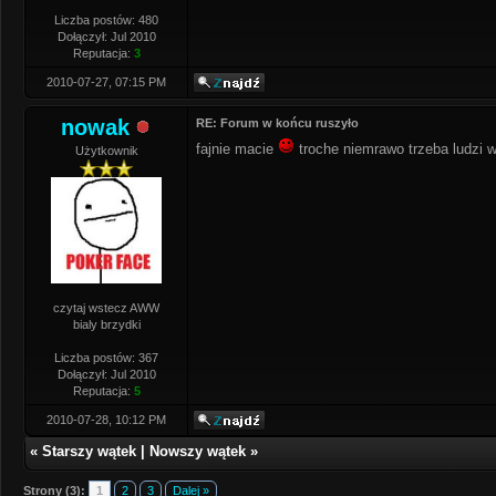
Liczba postów: 480
Dołączył: Jul 2010
Reputacja:
3
2010-07-27, 07:15 PM
nowak
RE: Forum w końcu ruszyło
fajnie macie
troche niemrawo trzeba ludzi w
Użytkownik
czytaj wstecz AWW
bialy brzydki
Liczba postów: 367
Dołączył: Jul 2010
Reputacja:
5
2010-07-28, 10:12 PM
«
Starszy wątek
|
Nowszy wątek
»
Strony (3):
1
2
3
Dalej »