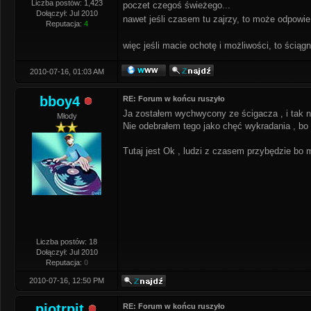
Liczba postów: 1,423
poczet czegoś świeżego...
Dołączył: Jul 2010
nawet jeśli czasem tu zajrzy, to może odpo
Reputacja:
4
więc jeśli macie ochotę i możliwości, to ściągni
2010-07-16, 01:03 AM
bboy4
RE: Forum w końcu ruszyło
Ja zostałem wychwycony ze ścigacza , i tak n
Młody
Nie odebrałem tego jako chęć wykradania , bo
Tutaj jest Ok , ludzi z czasem przybędzie bo 
Liczba postów: 18
Dołączył: Jul 2010
Reputacja:
0
2010-07-16, 12:50 PM
piotrpit
RE: Forum w końcu ruszyło