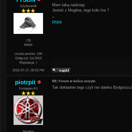
Mam taką nadzieję.
Użytkownik
Jesteś z Mogilna, tego koło Ina ?
--
RN04
CB
RN04
Liczba postów: 199
Dołączył: Jul 2010
Reputacja:
4
2010-07-27, 06:52 PM
piotrpit
RE: Forum w końcu ruszyło
Tak dokładnie tego czyli nie daleko Bydgoszcz
Fortapian-R1
Mogilno