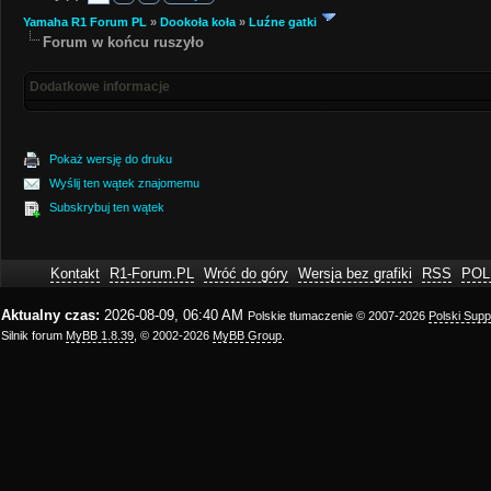
Yamaha R1 Forum PL
»
Dookoła koła
»
Luźne gatki
Forum w końcu ruszyło
Dodatkowe informacje
Pokaż wersję do druku
Wyślij ten wątek znajomemu
Subskrybuj ten wątek
Kontakt
R1-Forum.PL
Wróć do góry
Wersja bez grafiki
RSS
POL
Aktualny czas:
2026-08-09, 06:40 AM
Polskie tłumaczenie © 2007-2026
Polski Sup
Silnik forum
MyBB 1.8.39
, © 2002-2026
MyBB Group
.