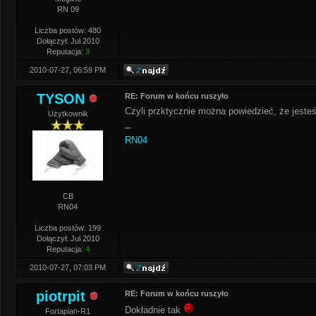
RN 09
Liczba postów: 480
Dołączył: Jul 2010
Reputacja:
3
2010-07-27, 06:59 PM
TYSON
RE: Forum w końcu ruszyło
Czyli przktycznie można powiedzieć, że jest
Użytkownik
--
RN04
CB
RN04
Liczba postów: 199
Dołączył: Jul 2010
Reputacja:
4
2010-07-27, 07:03 PM
piotrpit
RE: Forum w końcu ruszyło
Dokładnie tak
Fortapian-R1