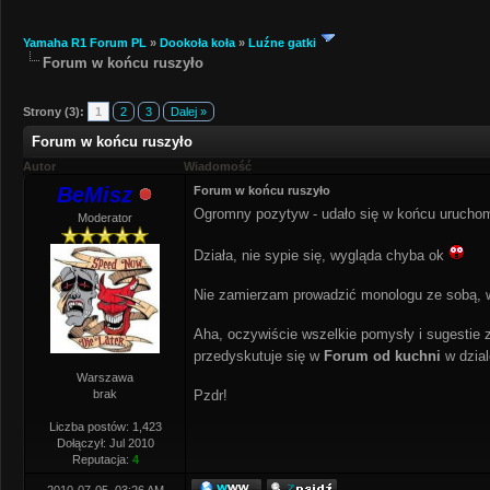
Yamaha R1 Forum PL
»
Dookoła koła
»
Luźne gatki
Forum w końcu ruszyło
Strony (3):
1
2
3
Dalej »
Forum w końcu ruszyło
Autor
Wiadomość
BeMisz
Forum w końcu ruszyło
Ogromny pozytyw - udało się w końcu uruchomi
Moderator
Działa, nie sypie się, wygląda chyba ok
Nie zamierzam prowadzić monologu ze sobą, w
Aha, oczywiście wszelkie pomysły i sugestie z
przedyskutuje się w
Forum od kuchni
w dzia
Warszawa
brak
Pzdr!
Liczba postów: 1,423
Dołączył: Jul 2010
Reputacja:
4