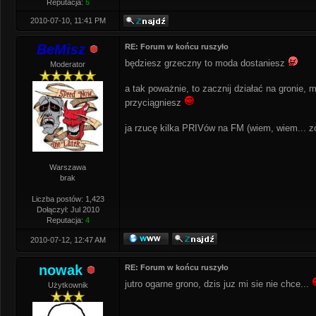
Reputacja:
5
2010-07-10, 11:41 PM
BeMisz
RE: Forum w końcu ruszyło
będziesz grzeczny to moda dostaniesz
Moderator
a tak poważnie, to zacznij działać na gronie, 
przyciągniesz
ja rzucę kilka PRIVów na FM (wiem, wiem... 
Warszawa
brak
Liczba postów: 1,423
Dołączył: Jul 2010
Reputacja:
4
2010-07-12, 12:47 AM
nowak
RE: Forum w końcu ruszyło
jutro ogarne grono, dzis juz mi sie nie chce...
Użytkownik