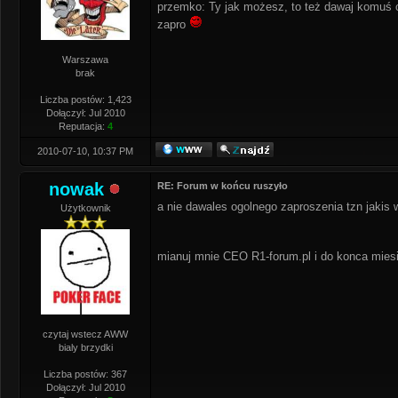
przemko: Ty jak możesz, to też dawaj komuś cy
zapro
Warszawa
brak
Liczba postów: 1,423
Dołączył: Jul 2010
Reputacja:
4
2010-07-10, 10:37 PM
nowak
RE: Forum w końcu ruszyło
a nie dawales ogolnego zaproszenia tzn jakis 
Użytkownik
mianuj mnie CEO R1-forum.pl i do konca mie
czytaj wstecz AWW
bialy brzydki
Liczba postów: 367
Dołączył: Jul 2010