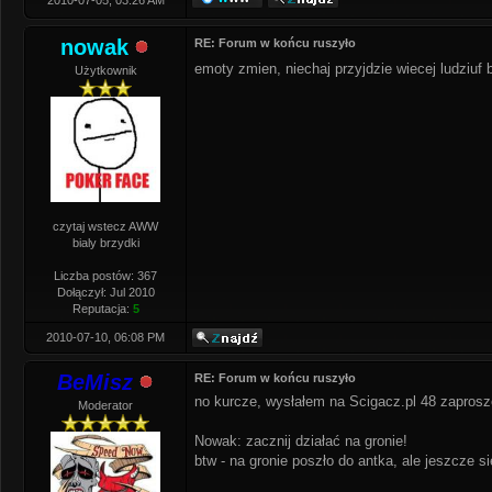
2010-07-05, 03:26 AM
nowak
RE: Forum w końcu ruszyło
emoty zmien, niechaj przyjdzie wiecej ludziu
Użytkownik
czytaj wstecz AWW
bialy brzydki
Liczba postów: 367
Dołączył: Jul 2010
Reputacja:
5
2010-07-10, 06:08 PM
BeMisz
RE: Forum w końcu ruszyło
no kurcze, wysłałem na Scigacz.pl 48 zaprosze
Moderator
Nowak: zacznij działać na gronie!
btw - na gronie poszło do antka, ale jeszcze si