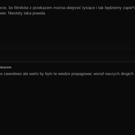
ecie, bo filmików z przekazem można obejrzeć tysiące i tak będziemy zapie*d
ower. Niestety taka prawda.
zekazem
 zawodowo ale warto by bylo te wiedze propagowac wsrod naszych drogich ko