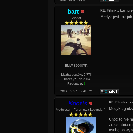
bart
RE: Filmik z tzw. pr
Medyk jest tak ja
Wariat
BMW S1000RR
Liczba postów: 2,778
Dołączył: Jan 2014
Reputacja:
2
2014-02-27, 07:41 PM
Koczis
RE: Filmik z t
Medyk zgadzam
Moderator - Forumowa Legenda :)
Choć to nie m
że ostatnie m
osobę po wyp