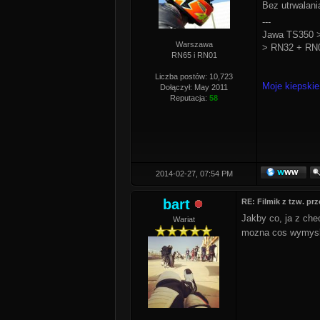
Bez utrwalani
---
Jawa TS350 >
Warszawa
> RN32 + RN0
RN65 i RN01
Liczba postów: 10,723
Moje kiepskie
Dołączył: May 2011
Reputacja:
58
2014-02-27, 07:54 PM
bart
RE: Filmik z tzw. pr
Jakby co, ja z che
Wariat
mozna cos wymys