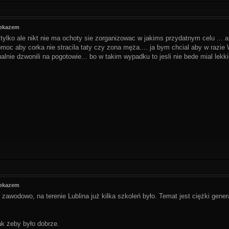
zekazem
tylko ale nikt nie ma ochoty sie zorganizowac w jakims przydatnym celu ... a
c aby corka nie stracila taty czy zona męża.... ja bym chcial aby w razie W l
ualnie dzwonili na pogotowie... bo w takim wypadku to jesli nie bede mial lekk
zekazem
 zawodowo, na terenie Lublina już kilka szkoleń było. Temat jest ciężki genera
ak żeby było dobrze.