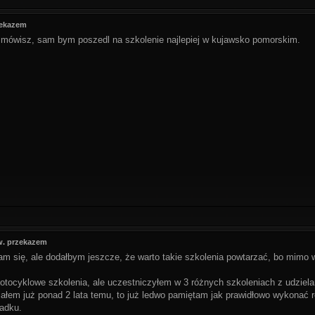
zekazem
k mówisz, sam bym poszedl na szkolenie najlepiej w kujawsko pomorskim.
zw. przekazem
 się, ale dodałbym jeszcze, że warto takie szkolenia powtarzać, bo mimo 
otocyklowe szkolenia, ale uczestniczyłem w 3 różnych szkoleniach z udziel
iałem już ponad 2 lata temu, to już ledwo pamiętam jak prawidłowo wykonać r
adku.