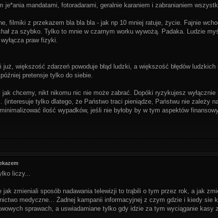
 je*ania mandatami, fotoradarami, geralnie karaniem i zabranianiem wszystk
, filmiki z przekazem bla bla bla - jak np 10 mniej ratuje, życie. Fajnie wch
ał za szybko. Tylko to mnie w czarnym worku wywożą. Padaka. Ludzie myś
wyłącza praw fizyki.
 już, większość zdarzeń powoduje błąd ludzki, a większość błędów ludzkich 
później pretensje tylko do siebie.
jak chcemy, nikt nikomu nic nie może zabrać. Dopóki ryzykujesz wyłącznie 
. (interesuje tylko dlatego, że Państwo traci pieniądze, Państwu nie zależy na
 minimalizować ilość wypadków, jeśli nie byłoby by w tym aspektów finansowy
zekazem
lko liczy...
e jak zmieniali sposób nadawania telewizji to trąbili o tym przez rok, a jak zm
wnictwo medyczne... Żadnej kampanii informacyjnej z czym gdzie i kiedy sie k
awowych sprawach, a uswiadamiane tylko gdy idzie za tym wyciąganie kasy z