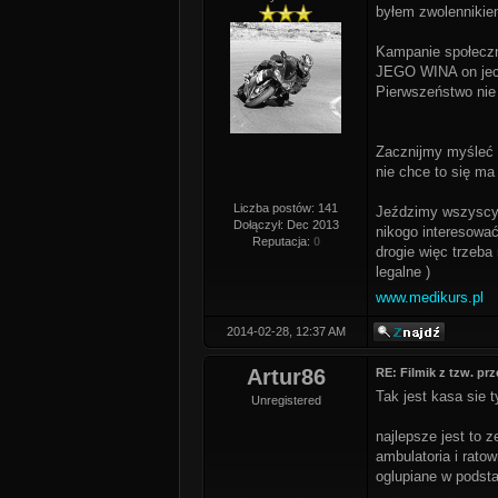
byłem zwolennikiem
Kampanie społeczne
JEGO WINA on jech
Pierwszeństwo nie 
Zacznijmy myśleć i
nie chce to się ma 
Liczba postów: 141
Jeździmy wszyscy 
Dołączył: Dec 2013
nikogo interesować
Reputacja:
0
drogie więc trzeba
legalne )
www.medikurs.pl
2014-02-28, 12:37 AM
Artur86
RE: Filmik z tzw. pr
Tak jest kasa sie ty
Unregistered
najlepsze jest to z
ambulatoria i rato
oglupiane w podst