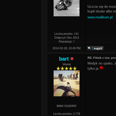
Uczcie się ile moż
kupił skuter albo r
www.medikurs.pl
Liczba postów: 141
Dołączył: Dec 2013
Reputacja:
0
2014-02-28, 10:40 PM
bart
RE: Filmik z tzw. pr
Medyk no spoko, ze
Wariat
tylko ja
BMW S1000RR
Liczba postów: 2,778