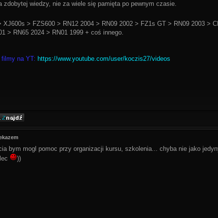
a zdobytej wiedzy, nie za wiele się pamięta po pewnym czasie.
 XJ600s > FZS600 > RN12 2004 > RN09 2002 > FZ1s GT > RN09 2003 > C
1 > RN65 2024 > RN01 1999 + coś innego.
 filmy na YT:
https://www.youtube.com/user/koczis27/videos
zekazem
cia bym mogl pomoc przy organizacji kursu, szkolenia... chyba nie jako jedy
lec
))