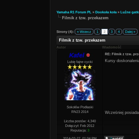
Yamaha R1 Forum PL
»
Dookoła koła
»
Luźne gatk
Filmik z tzw. przekazem
Strony (4):
« Wstecz
1
2
3
4
Dalej »
Filmik z tzw. przekazem
Autor
Wiadomość
Kafel
RE: Filmik z tzw. pr
Kursy doskonalenia
Lubię fajne cycki
Sokołów Podlaski
RN23 2014
Wcześniej posiada
Liczba postów: 4,340
Dołączył: Feb 2012
Reputacja:
3
2014-02-27, 01:04 PM