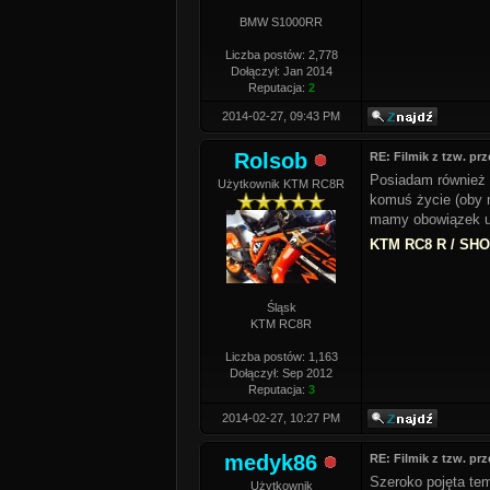
BMW S1000RR
Liczba postów: 2,778
Dołączył: Jan 2014
Reputacja:
2
2014-02-27, 09:43 PM
Rolsob
RE: Filmik z tzw. pr
Posiadam również 
Użytkownik KTM RC8R
komuś życie (oby n
mamy obowiązek ud
KTM RC8 R / SHOE
Śląsk
KTM RC8R
Liczba postów: 1,163
Dołączył: Sep 2012
Reputacja:
3
2014-02-27, 10:27 PM
medyk86
RE: Filmik z tzw. pr
Szeroko pojęta tem
Użytkownik