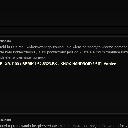
zekazem
taki kurs z racji wykonywanego zawodu ale wiem że zdobyta wiedza pomoże
ie było konieczności ) Kurs powtarzany jest co 2 lata ale moim zdaniem ka
zielenia pierwszej pomocy
I XR-1100 / BERIK LS2-8323-BK / KNOX HANDROID / SIDI Vortice
zekazem
atyka promowania bezpieczeństwa nie jest łatwa bo społęczeństwo ma fałszy