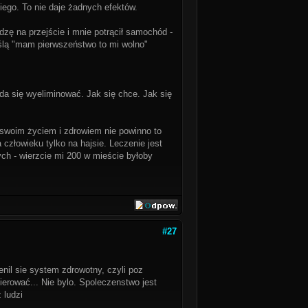
iego. To nie daje żadnych efektów.
odzę na przejście i mnie potrącił samochód -
lą "mam pierwszeństwo to mi wolno"
da się wyeliminować. Jak się chce. Jak się
swoim życiem i zdrowiem nie powinno to
 człowieku tylko na hajsie. Leczenie jest
ch - wierzcie mi 200 w mieście byłoby
#27
ienil sie system zdrowotny, czyli poz
ierować... Nie bylo. Spoleczenstwo jest
 ludzi