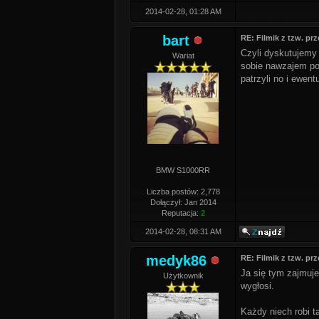
2014-02-28, 01:28 AM
bart
RE: Filmik z tzw. pr
Czyli dyskutujemy 
Wariat
sobie nawzajem pomo
patrzyli no i ewent
BMW S1000RR
Liczba postów: 2,778
Dołączył: Jan 2014
Reputacja:
2
2014-02-28, 08:31 AM
medyk86
RE: Filmik z tzw. pr
Ja się tym zajmuje
Użytkownik
wygłosi.
Każdy niech robi t