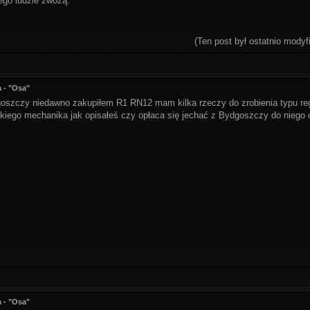
ego ludzie zwożą.
(Ten post był ostatnio mody
 - "Osa"
oszczy niedawno zakupiłem R1 RN12 mam kilka rzeczy do zrobienia typu regu
iego mechanika jak opisałeś czy opłaca się jechać z Bydgoszczy do niego czy
 - "Osa"