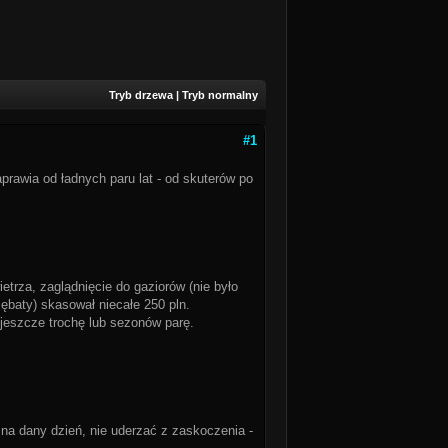
Tryb drzewa
|
Tryb normalny
#1
rawia od ładnych paru lat - od skuterów po
etrza, zaglądnięcie do gaziorów (nie było
zębaty) skasował niecałe 250 pln.
jeszcze trochę lub sezonów parę.
ę na dany dzień, nie uderzać z zaskoczenia -