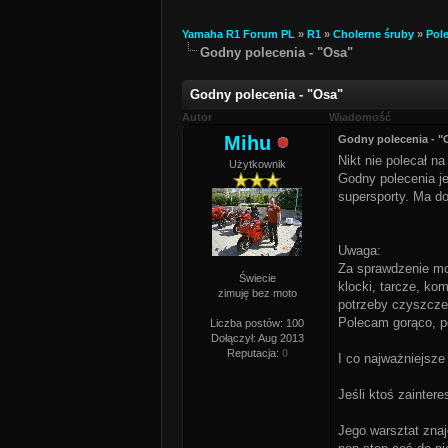
Yamaha R1 Forum PL
»
R1
»
Cholerne śruby
»
Pol
Godny polecenia - "Osa"
Godny polecenia - "Osa"
Autor
Wiadomość
Mihu
Godny polecenia - "
Nikt nie polecał n
Użytkownik
Godny polecenia j
supersporty. Ma d
Uwaga:
Za sprawdzenie mo
Świecie
klocki, tarcze, ko
zimuję bez moto
potrzeby czyszczen
Polecam gorąco, po
Liczba postów: 100
Dołączył: Aug 2013
Reputacja:
0
I co najważniejsze
Jeśli ktoś zainter
Jego warsztat znaj