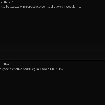
kotleta ?
to by zajrzał w przepustnice pomacal zawory i wogule .....
 - "Osa"
go gościa chętnie podrzucę mu swoją Rn 19 rhx