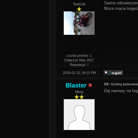
Siema odswierzam 
Świeżak
Moze macie kogoś k
Liczba postów: 1
Dołączył: May 2017
Reputacja:
0
2018-01-22, 09:11 PM
Blaster
RE: Godny polecenia
Daj namiary na te
Młody