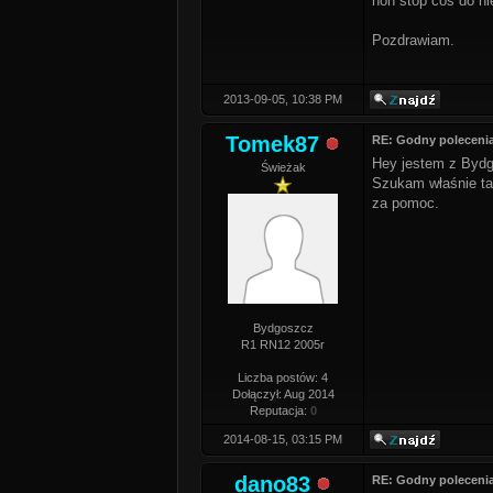
non stop coś do ni
Pozdrawiam.
2013-09-05, 10:38 PM
Tomek87
RE: Godny polecenia
Hey jestem z Bydg
Świeżak
Szukam właśnie tak
za pomoc.
Bydgoszcz
R1 RN12 2005r
Liczba postów: 4
Dołączył: Aug 2014
Reputacja:
0
2014-08-15, 03:15 PM
dano83
RE: Godny polecenia