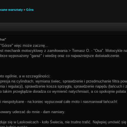
ecane warsztaty
»
Góra
Osa"
a "Górze" więc może zacznę...
est mechanik motocyklowy z zamiłowania > Tomasz O. - "Osa". Motocykle nap
obrze wyposażony "garaż" i wiedzę oraz co najważniejsze doświadczenie.
to ogólnie, a w szczególności:
mpresja na cylindrach, wymiana świec, sprawdzenie i przedmuchanie filtra powi
ia i regulacji), sprawdzenie kosza sprzęgła, sprawdzenie napędu (łańcuch i 
 takim przeglądzie doradza co wymienić natychmiast, a co spokojnie polata 
 i niespotykane - na koniec wypucował całe moto i nasmarował łańcuch!
esowany uderzać do mnie - dam namiary.
duje się w Laskowicach - koło Świecia, nie trudno trafić. Najlepiej umówić si