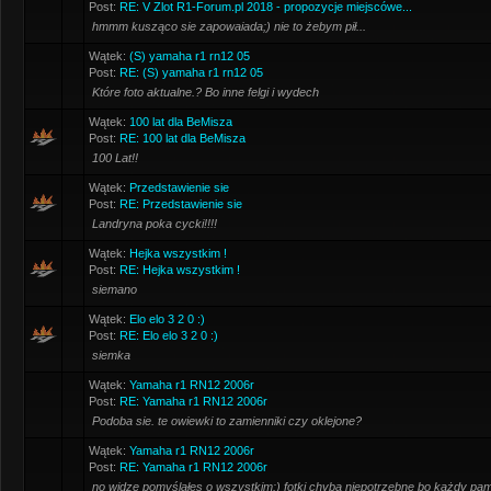
Post:
RE: V Zlot R1-Forum.pl 2018 - propozycje miejscówe...
hmmm kusząco sie zapowaiada;) nie to żebym pił...
Wątek:
(S) yamaha r1 rn12 05
Post:
RE: (S) yamaha r1 rn12 05
Które foto aktualne.? Bo inne felgi i wydech
Wątek:
100 lat dla BeMisza
Post:
RE: 100 lat dla BeMisza
100 Lat!!
Wątek:
Przedstawienie sie
Post:
RE: Przedstawienie sie
Landryna poka cycki!!!!
Wątek:
Hejka wszystkim !
Post:
RE: Hejka wszystkim !
siemano
Wątek:
Elo elo 3 2 0 :)
Post:
RE: Elo elo 3 2 0 :)
siemka
Wątek:
Yamaha r1 RN12 2006r
Post:
RE: Yamaha r1 RN12 2006r
Podoba sie. te owiewki to zamienniki czy oklejone?
Wątek:
Yamaha r1 RN12 2006r
Post:
RE: Yamaha r1 RN12 2006r
no widze pomyślałes o wszystkim:) fotki chyba niepotrzebne bo każdy pami