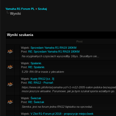
Yamaha R1 Forum PL
»
Szukaj
Wyniki
Wyniki szukania
Post
Wątek:
Sprzedam Yamaha R1 RN19 180KM
Post:
RE: Sprzedam Yamaha R1 RN19 180KM
Na oryginalnych częsciach wyszedłby 16tys. Skusiłbym sie...
Wątek:
Spalanie.
Post:
RE: Spalanie.
5.25l- RN 09 w trasie z plecakiem
Wątek:
Kupię RN12 [cz. 3]
Post:
RE: RN12 - Poznań
https://www.olx.pl/oferta/yamaha-yzf-r1-rn12-2005-salon-polska-bezwyp
moze jeszcze aktualne. Forumowe. jak ja bym szukał sporta wziałbym go.
Wątek:
Świeżak
Post:
RE: Świeżak
Siemka. jest na forum jedna RN12 fajniutka na sprzedaż.
Wątek:
V Zlot R1-Forum.pl 2018 - propozycje miejscówek