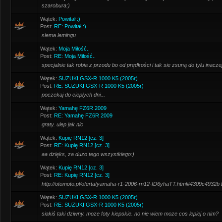
szarobura:)
Wątek:
Powitał :)
Post:
RE: Powitał :)
siema lemingu
Wątek:
Moja Miłość..
Post:
RE: Moja Miłość..
specjalnie tak robia z przodu bo od prędkości i tak sie zsuną do tyłu inacz
Wątek:
SUZUKI GSX-R 1000 K5 (2005r)
Post:
RE: SUZUKI GSX-R 1000 K5 (2005r)
poczekaj do ciepłych dni...
Wątek:
Yamahę FZ6R 2009
Post:
RE: Yamahę FZ6R 2009
graty. ulep jak nic
Wątek:
Kupię RN12 [cz. 3]
Post:
RE: Kupię RN12 [cz. 3]
aa dzięks, za duzo tego wszystkiego:)
Wątek:
Kupię RN12 [cz. 3]
Post:
RE: Kupię RN12 [cz. 3]
http://otomoto.pl/oferta/yamaha-r1-2006-rn12-ID6yhaTT.html#4309c4932b 
Wątek:
SUZUKI GSX-R 1000 K5 (2005r)
Post:
RE: SUZUKI GSX-R 1000 K5 (2005r)
siakiś taki dziwny. moze foty kiepskie. no nie wiem moze cos lepiej o nim?