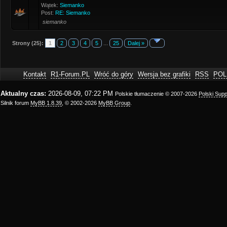
Wątek:
Siemanko
Post:
RE: Siemanko
siemanko
Strony (25):
1
2
3
4
5
...
25
Dalej »
Kontakt
R1-Forum.PL
Wróć do góry
Wersja bez grafiki
RSS
POL
Aktualny czas:
2026-08-09, 07:22 PM
Polskie tłumaczenie © 2007-2026
Polski Sup
Silnik forum
MyBB 1.8.39
, © 2002-2026
MyBB Group
.