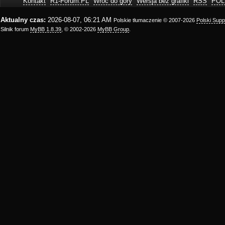
Kontakt
R1-Forum.PL
Wróć do góry
Wersja bez grafiki
RSS
POL
Aktualny czas:
2026-08-07, 06:21 AM
Polskie tłumaczenie © 2007-2026
Polski Sup
Silnik forum
MyBB 1.8.39
, © 2002-2026
MyBB Group
.