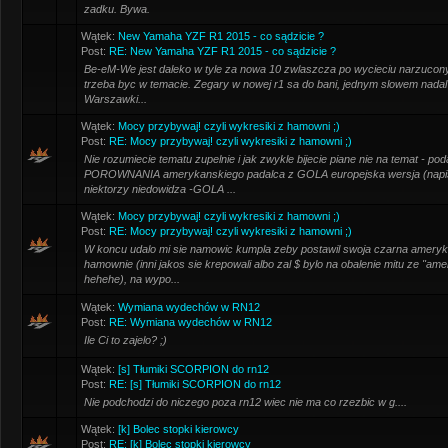
zadku. Bywa.
Wątek:
New Yamaha YZF R1 2015 - co sądzicie ?
Post:
RE: New Yamaha YZF R1 2015 - co sądzicie ?
Be-eM-We jest daleko w tyle za nowa 10 zwlaszcza po wycieciu narzucony
trzeba byc w temacie. Zegary w nowej r1 sa do bani, jednym slowem nadal
Warszawki...
Wątek:
Mocy przybywaj! czyli wykresiki z hamowni ;)
Post:
RE: Mocy przybywaj! czyli wykresiki z hamowni ;)
Nie rozumiecie tematu zupelnie i jak zwykle bijecie piane nie na temat - po
POROWNANIA amerykanskiego padalca z GOLA europejska wersja (napi
niektorzy niedowidza -GOLA ...
Wątek:
Mocy przybywaj! czyli wykresiki z hamowni ;)
Post:
RE: Mocy przybywaj! czyli wykresiki z hamowni ;)
W koncu udalo mi sie namowic kumpla zeby postawil swoja czarna amery
hamownie (inni jakos sie krepowali albo zal $ bylo na obalenie mitu ze "am
hehehe), na wypo...
Wątek:
Wymiana wydechów w RN12
Post:
RE: Wymiana wydechów w RN12
Ile Ci to zajelo? ;)
Wątek:
[s] Tłumiki SCORPION do rn12
Post:
RE: [s] Tłumiki SCORPION do rn12
Nie podchodzi do niczego poza rn12 wiec nie ma co rzezbic w g....
Wątek:
[k] Bolec stopki kierowcy
Post:
RE: [k] Bolec stopki kierowcy