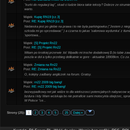
"kurki do regulacji lag", skad ci ludzie biora takie teksty? Dobrze ze strumie
warto.
Wątek:
Kupię RN19 [cz.3]
Post:
RE: Kupię RN19 [cz.3]
Niebieska jest po glebie na prawa i to nie byla parkingowka ("Jestem z nie
szkoda mi go sprzedawac" ) a czarna to jakas 'salonowa wydumka' z tlumika
'sportowa...
Wątek:
[S] Projekt Rn22
Post:
RE: [S] Projekt Rn22
Witam po krotkiej przerwie :lol: Wpadlo mi troche dodatkowej $ (to lubie za
poszla w dol a tylko przebieg delikatnie w gore - aktualnie 18908km. Co za 
Wątek:
Zmiana na Rn22
Post:
RE: Zmiana na Rn22
O, kolejny zadbany angliczek na forum. Gratsy.
Wątek:
rn22 2009 big bang!
Post:
RE: rn22 2009 big bang!
bezwypadkowy.net jak widze to dla wiekszosci potencjalnych nabywcow wy
bzdura i kity Wam wciskaja bo nie potraficie sami motocykla obejrzec, spr
W Polsce "ce...
Strony (25):
1
2
3
4
5
...
25
Dalej »