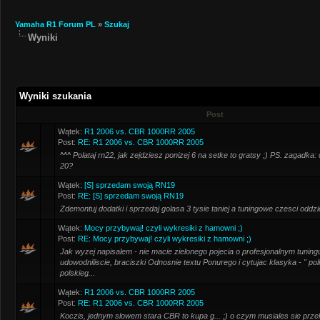
Yamaha R1 Forum PL
»
Szukaj
Wyniki
Wyniki szukania
Post
Wątek:
R1 2006 vs. CBR 1000RR 2005
Post:
RE: R1 2006 vs. CBR 1000RR 2005
^^^ Polataj rn22, jak zejdziesz ponizej 6 na setke to gratsy ;) PS. zagadka: co
20?
Wątek:
[S] sprzedam swoją RN19
Post:
RE: [S] sprzedam swoją RN19
Zdemontuj dodatki i sprzedaj golasa 3 tysie taniej a tuningowe czesci oddzie
Wątek:
Mocy przybywaj! czyli wykresiki z hamowni ;)
Post:
RE: Mocy przybywaj! czyli wykresiki z hamowni ;)
Jak wyzej napisalem - nie macie zielonego pojecia o profesjonalnym tuningu 
udowodniliscie, braciszki Odnosnie textu Ponurego i cytujac klasyka - " polig
polskieg...
Wątek:
R1 2006 vs. CBR 1000RR 2005
Post:
RE: R1 2006 vs. CBR 1000RR 2005
Koczis, jednym slowem stara CBR to kupa g... ;) o czym musiales sie pr