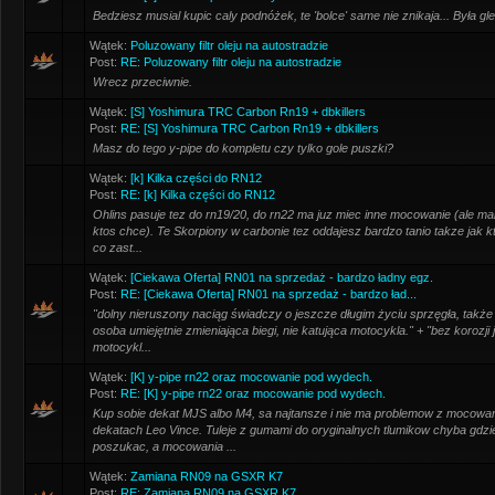
Bedziesz musial kupic caly podnóżek, te 'bolce' same nie znikaja... Była gl
Wątek:
Poluzowany filtr oleju na autostradzie
Post:
RE: Poluzowany filtr oleju na autostradzie
Wrecz przeciwnie.
Wątek:
[S] Yoshimura TRC Carbon Rn19 + dbkillers
Post:
RE: [S] Yoshimura TRC Carbon Rn19 + dbkillers
Masz do tego y-pipe do kompletu czy tylko gole puszki?
Wątek:
[k] Kilka części do RN12
Post:
RE: [k] Kilka części do RN12
Ohlins pasuje tez do rn19/20, do rn22 ma juz miec inne mocowanie (ale ma
ktos chce). Te Skorpiony w carbonie tez oddajesz bardzo tanio takze jak k
co zast...
Wątek:
[Ciekawa Oferta] RN01 na sprzedaż - bardzo ładny egz.
Post:
RE: [Ciekawa Oferta] RN01 na sprzedaż - bardzo ład...
"dolny nieruszony naciąg świadczy o jeszcze długim życiu sprzęgła, także 
osoba umiejętnie zmieniająca biegi, nie katująca motocykla." + "bez korozji 
motocykl...
Wątek:
[K] y-pipe rn22 oraz mocowanie pod wydech.
Post:
RE: [K] y-pipe rn22 oraz mocowanie pod wydech.
Kup sobie dekat MJS albo M4, sa najtansze i nie ma problemow z mocowa
dekatach Leo Vince. Tuleje z gumami do oryginalnych tlumikow chyba gd
poszukac, a mocowania ...
Wątek:
Zamiana RN09 na GSXR K7
Post:
RE: Zamiana RN09 na GSXR K7