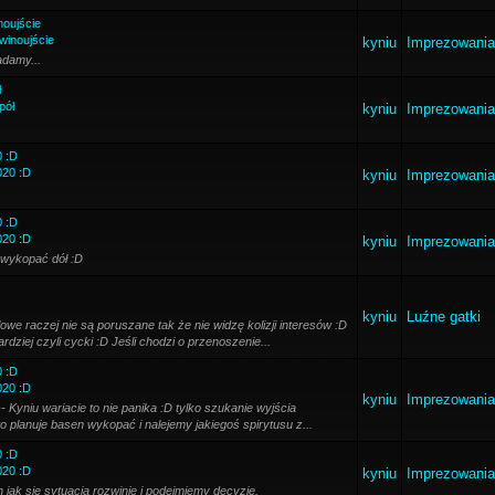
noujście
Świnoujście
kyniu
Imprezowania
adamy...
ł
pół
kyniu
Imprezowania
0 :D
020 :D
kyniu
Imprezowania
0 :D
020 :D
kyniu
Imprezowania
 wykopać dół :D
kyniu
Luźne gatki
e raczej nie są poruszane tak że nie widzę kolizji interesów :D
rdziej czyli cycki :D Jeśli chodzi o przenoszenie...
0 :D
020 :D
kyniu
Imprezowania
- Kyniu wariacie to nie panika :D tylko szukanie wyjścia
 to planuje basen wykopać i nalejemy jakiegoś spirytusu z...
0 :D
020 :D
kyniu
Imprezowania
jak się sytuacja rozwinie i podejmiemy decyzje.