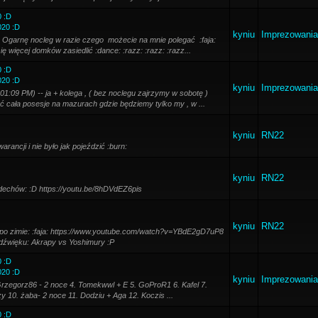
0 :D
020 :D
kyniu
Imprezowania
-- Ogarnę nocleg w razie czego możecie na mnie polegać :faja:
 więcej domków zasiedlić :dance: :razz: :razz: :razz...
0 :D
020 :D
kyniu
Imprezowania
1:09 PM) -- ja + kolega , ( bez noclegu zajrzymy w sobotę )
ąć cała posesje na mazurach gdzie będziemy tylko my , w ...
kyniu
RN22
rancji i nie było jak pojeździć :burn:
kyniu
RN22
dechów: :D https://youtu.be/8hDVdEZ6pis
kyniu
RN22
po zimie: :faja: https://www.youtube.com/watch?v=YBdE2gD7uP8
dźwięku: Akrapy vs Yoshimury :P
0 :D
020 :D
kyniu
Imprezowania
Grzegorz86 - 2 noce 4. Tomekwwl + E 5. GoProR1 6. Kafel 7.
zy 10. żaba- 2 noce 11. Dodziu + Aga 12. Koczis ...
0 :D