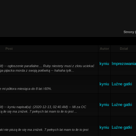
Strony 
Post
Autor
Dział
kyniu
Imprezowania
) -- ogłoszenie parafialne.... Ruby niestety musi z zlotu uciekać
uga pijacka morda z swoją połówką -- hahaha tylk...
kyniu
Luźne gatki
mi półtora miesiąca do 8 lat i 60%.
kyniu
Luźne gatki
M) -- kyniu napisał(a): (2020-12-13, 02:40 AM) -- Mi za OC
 ile się ma zniżek. 7 pełnych lat mam to ile to jest ...
kyniu
Luźne gatki
 nie piszą ile się ma zniżek. 7 pełnych lat mam to ile to jest