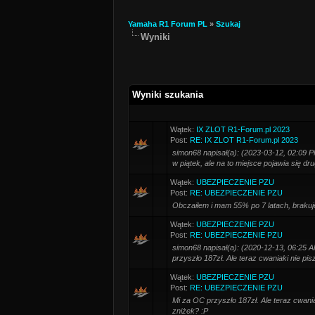
Yamaha R1 Forum PL
»
Szukaj
Wyniki
Wyniki szukania
Wątek:
IX ZLOT R1-Forum.pl 2023
Post:
RE: IX ZLOT R1-Forum.pl 2023
simon68 napisał(a): (2023-03-12, 02:09 PM
w piątek, ale na to miejsce pojawia się dr
Wątek:
UBEZPIECZENIE PZU
Post:
RE: UBEZPIECZENIE PZU
Obczaiłem i mam 55% po 7 latach, brakuje 
Wątek:
UBEZPIECZENIE PZU
Post:
RE: UBEZPIECZENIE PZU
simon68 napisał(a): (2020-12-13, 06:25 A
przyszło 187zł. Ale teraz cwaniaki nie piszą
Wątek:
UBEZPIECZENIE PZU
Post:
RE: UBEZPIECZENIE PZU
Mi za OC przyszło 187zł. Ale teraz cwaniaki
zniżek? :P