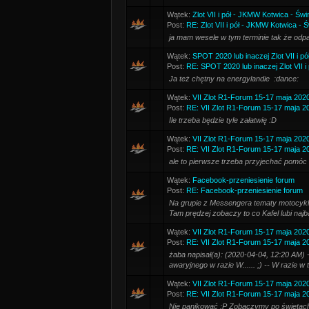
Wątek:
Zlot VII i pół - JKMW Kotwica - Świ
Post:
RE: Zlot VII i pół - JKMW Kotwica - 
ja mam wesele w tym terminie tak że odp
Wątek:
SPOT 2020 lub inaczej Zlot VII i pó
Post:
RE: SPOT 2020 lub inaczej Zlot VII i 
Ja też chętny na energylandie :dance:
Wątek:
VII Zlot R1-Forum 15-17 maja 202
Post:
RE: VII Zlot R1-Forum 15-17 maja 2
Ile trzeba będzie tyle załatwię :D
Wątek:
VII Zlot R1-Forum 15-17 maja 202
Post:
RE: VII Zlot R1-Forum 15-17 maja 2
ale to pierwsze trzeba przyjechać pomóc
Wątek:
Facebook-przeniesienie forum
Post:
RE: Facebook-przeniesienie forum
Na grupie z Messengera tematy motocyklow
Tam prędzej zobaczy to co Kafel lubi najba
Wątek:
VII Zlot R1-Forum 15-17 maja 202
Post:
RE: VII Zlot R1-Forum 15-17 maja 2
żaba napisał(a): (2020-04-04, 12:20 AM) -
awaryjnego w razie W...... ;) -- W razie w
Wątek:
VII Zlot R1-Forum 15-17 maja 202
Post:
RE: VII Zlot R1-Forum 15-17 maja 2
Nie panikować :P Zobaczymy po świętach 