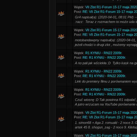
Wątek:
VII Zlot R1-Forum 15-17 maja 202
Post:
RE: VII Zlot R1-Forum 15-17 maja 2
Gr4 napisał(a): (2020-04-01, 08:01 PM) 
:razz: Teraz z rozmachem to może uda się
Wątek:
VII Zlot R1-Forum 15-17 maja 202
Post:
RE: VII Zlot R1-Forum 15-17 maja 2
motobandawpny napisał(a): (2020-04-01, 0
jeżeli chodzi o drugi zlot , możemy wynaj
Wątek:
R1 KYNIU - RN22 2009r.
Post:
RE: R1 KYNIU - RN22 2009r.
A no pali jak wściekła :D Tylko kask na gwa
Wątek:
R1 KYNIU - RN22 2009r.
Post:
RE: R1 KYNIU - RN22 2009r.
Link do premiery filmu z porównaniem wy
Wątek:
R1 KYNIU - RN22 2009r.
Post:
RE: R1 KYNIU - RN22 2009r.
Czuć wiosnę :D Tak powinna R1 odpalać 
A jutro wrzucam na YouTube porównanie 
Wątek:
VII Zlot R1-Forum 15-17 maja 202
Post:
RE: VII Zlot R1-Forum 15-17 maja 2
1. simon68 + Aga 2. romuald - 2 noce 3. 
artek 45 8. shogun_zag - 2 noce 9. Kilofa
Wątek:
VII Zlot R1-Forum 15-17 maja 202