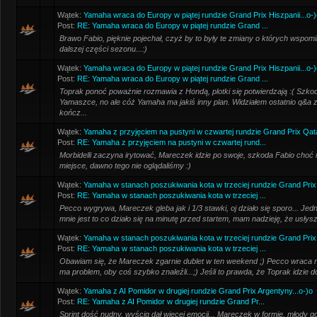
Wątek:
Yamaha wraca do Europy w piątej rundzie Grand Prix Hiszpanii...o-)
Post:
RE: Yamaha wraca do Europy w piątej rundzie Grand ...
Brawo Fabio, pięknie pojechał, czyż by to były te zmiany o których wspo
dalszej części sezonu...:)
Wątek:
Yamaha wraca do Europy w piątej rundzie Grand Prix Hiszpanii...o-)
Post:
RE: Yamaha wraca do Europy w piątej rundzie Grand ...
Toprak ponoć poważnie rozmawia z Hondą, plotki się potwierdzają :( Szko
Yamaszce, no ale cóż Yamaha ma jakiś inny plan. Widziałem ostatnio q&a
kończ...
Wątek:
Yamaha z przyjęciem na pustyni w czwartej rundzie Grand Prix Qata
Post:
RE: Yamaha z przyjęciem na pustyni w czwartej rund...
Morbidelli zaczyna irytować, Mareczek idzie po swoje, szkoda Fabio choć m
miejsce, dawno tego nie oglądaliśmy :)
Wątek:
Yamaha w stanach poszukiwania kota w trzeciej rundzie Grand Prix
Post:
RE: Yamaha w stanach poszukiwania kota w trzeciej ...
Pecco wygrywa, Mareczek gleba jak i 1/3 stawki, oj działo się sporo... J
mnie jest to co działo się na minutę przed startem, mam nadzieję, że usły
Wątek:
Yamaha w stanach poszukiwania kota w trzeciej rundzie Grand Prix
Post:
RE: Yamaha w stanach poszukiwania kota w trzeciej ...
Obawiam się, że Mareczek zgarnie dublet w ten weekend ;) Pecco wraca 
ma problem, oby coś szybko znaleźli...;) Jeśli to prawda, że Toprak idzie
Wątek:
Yamaha z AI Pomidor w drugiej rundzie Grand Prix Argentyny...o-)o
Post:
RE: Yamaha z AI Pomidor w drugiej rundzie Grand Pr...
Sprint dość nudny, wyścig dał więcej emocji... Mareczek w formie, młody go