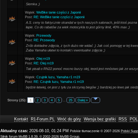
Siemka ;)
Wątek:
WeBike tanie części z Japonii
Post:
RE: WeBike tanie części z Japonii
A.S. ceny to faktycznie skandal w tych naszych salonach, jeśli ktoś pozna 
łapie. Co do rabatów za wiek motocykla to jest górny limit, 40% max ;)
Wątek:
Przewody
Post:
RE: Przewody
Zrób dokładne zdjęcia, z tych dużo nie widać ;) Jak coś pomogę w tej kwes
Żaba Yamaha ułatwi to kontakt i ewentualne zdjęcia ;)
Wątek:
Olej rn19
Post:
RE: Olej rn19
Tak pisali o RN22 ponoć mocno burzy olej, teorii jest mnóstwo jak ze wszys
Wątek:
Czujnik luzu, Yamaha r1 rn19
Post:
RE: Czujnik luzu, Yamaha r1 rn19
będzie łatwiej, on jest z tyłu za skrzynią biegów ;) bardziej po lewo jak sied
Strony (25):
1
2
3
4
5
...
25
Dalej »
Kontakt
R1-Forum.PL
Wróć do góry
Wersja bez grafiki
RSS
POL
Aktualny czas:
2026-08-10, 01:24 PM
Polskie tłumaczenie © 2007-2026
Polski Sup
Silnik forum
MyBB 1.8.39
, © 2002-2026
MyBB Group
.