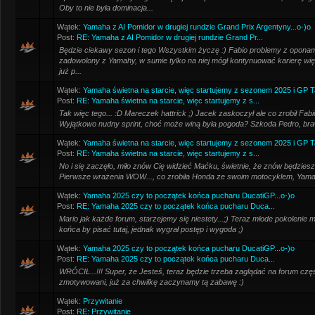
Oby to nie była dominacja...
Wątek:
Yamaha z AI Pomidor w drugiej rundzie Grand Prix Argentyny...o-)o
Post:
RE: Yamaha z AI Pomidor w drugiej rundzie Grand Pr...
Będzie ciekawy sezon i tego Wszystkim życzę :) Fabio problemy z oponam
zadowolony z Yamahy, w sumie tylko na niej mógł kontynuować karierę więc
już p...
Wątek:
Yamaha świetna na starcie, więc startujemy z sezonem 2025 i GP Taj
Post:
RE: Yamaha świetna na starcie, więc startujemy z s...
Tak więc tego... :D Mareczek hattrick ;) Jacek zaskoczył ale co zrobił Fab
Wyjątkowo nudny sprint, choć może winą była pogoda? Szkoda Pedro, brawa 
Wątek:
Yamaha świetna na starcie, więc startujemy z sezonem 2025 i GP Taj
Post:
RE: Yamaha świetna na starcie, więc startujemy z s...
No i się zaczęło, miło znów Cię widzieć Maćku, świetnie, że znów będziesz
Pierwsze wrażenia WOW..., co zrobiła Honda ze swoim motocyklem, Yamaha
Wątek:
Yamaha 2025 czy to początek końca pucharu DucatiGP...o-)o
Post:
RE: Yamaha 2025 czy to początek końca pucharu Duca...
Mario jak każde forum, starzejemy się niestety...;) Teraz młode pokolenie
końca by pisać tutaj, jednak wygrał postęp i wygoda ;)
Wątek:
Yamaha 2025 czy to początek końca pucharu DucatiGP...o-)o
Post:
RE: Yamaha 2025 czy to początek końca pucharu Duca...
WRÓCIŁ...!!! Super, że Jesteś, teraz będzie trzeba zaglądać na forum części
zmotywowani, już za chwilkę zaczynamy tą zabawę :)
Wątek:
Przywitanie
Post:
RE: Przywitanie