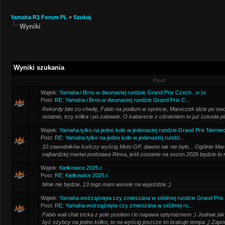
Yamaha R1 Forum PL
»
Szukaj
Wyniki
Wyniki szukania
Post
Wątek:
Yamaha i Brno w dwunastej rundzie Grand Prix Czech...o-)o
Post:
RE: Yamaha i Brno w dwunastej rundzie Grand Prix C...
Rekordy bite co chwilę, Fabio na podium w sprincie, Mareczek idzie po swo
ostatnio, trzy kółka i po zabawie. O kabarecie z ciśnieniem to już szkoda p
Wątek:
Yamaha tylko na jedno koło w jedenastej rundzie Grand Prix Niemiec
Post:
RE: Yamaha tylko na jedno koło w jedenastej rundzi...
10 zawodników kończy wyścig Moto GP, dawno tak nie było... Ogólnie Mar
najbardziej martwi podstawa Rinsa, jeśli zostanie na sezon 2026 będzie to 
Wątek:
Kiełkowice 2025 r.
Post:
RE: Kiełkowice 2025 r.
Mnie nie będzie, 13 tego mam wesele na wyjeździe ;)
Wątek:
Yamaha wstrząśnięta czy zmieszana w siódmej rundzie Grand Prix Wi
Post:
RE: Yamaha wstrząśnięta czy zmieszana w siódmej ru...
Fabio wali chat tricka z pole position i to napawa optymizmem :) Jednak jak
być szybcy na jedno kółko, to na wyścig jeszcze im brakuje tempa ;) Zapowi