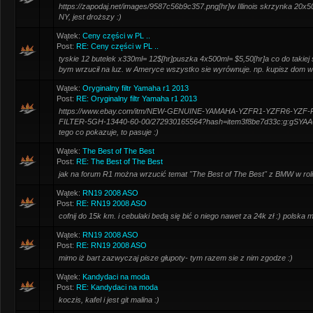
https://zapodaj.net/images/9587c56b9c357.png[hr]w Illinois skrzynka 20x50
NY, jest droższy :)
Wątek:
Ceny części w PL ..
Post:
RE: Ceny części w PL ..
tyskie 12 butelek x330ml= 12$[hr]puszka 4x500ml= $5,50[hr]a co do takiej 
bym wrzucił na luz. w Ameryce wszystko sie wyrównuje. np. kupisz dom w ''l
Wątek:
Oryginalny filtr Yamaha r1 2013
Post:
RE: Oryginalny filtr Yamaha r1 2013
https://www.ebay.com/itm/NEW-GENUINE-YAMAHA-YZFR1-YZFR6-YZF-
FILTER-5GH-13440-60-00/272930165564?hash=item3f8be7d33c:g:gSYA
tego co pokazuje, to pasuje :)
Wątek:
The Best of The Best
Post:
RE: The Best of The Best
jak na forum R1 można wrzucić temat "The Best of The Best" z BMW w rol
Wątek:
RN19 2008 ASO
Post:
RE: RN19 2008 ASO
cofnij do 15k km. i cebulaki bedą się bić o niego nawet za 24k zł :) polska 
Wątek:
RN19 2008 ASO
Post:
RE: RN19 2008 ASO
mimo iż bart zazwyczaj pisze głupoty- tym razem sie z nim zgodze :)
Wątek:
Kandydaci na moda
Post:
RE: Kandydaci na moda
koczis, kafel i jest git malina :)