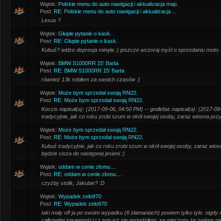
Wątek:
Polskie menu do auto nawigacji i aktualizacja map.
Post:
RE: Polskie menu do auto nawigacji i aktualizacja ...
Lexus ?
Wątek:
Głupie pytanie o kask.
Post:
RE: Głupie pytanie o kask.
Kubuś? widze depresja minęła :) jeszcze wczoraj myśl o sprzedaniu moto- d
Wątek:
BMW S1000RR 15' Barta
Post:
RE: BMW S1000RR 15' Barta
również 13k robiłem za swoich czasów :)
Wątek:
Może bym sprzedał swoją RN22.
Post:
RE: Może bym sprzedał swoją RN22.
Koczis napisał(a): (2017-09-06, 04:50 PM) -- godlefas napisał(a): (2017-0
tradycyjnie, jak co roku zrobi szum w okół swojej osoby, zaraz wiosna przyj
Wątek:
Może bym sprzedał swoją RN22.
Post:
RE: Może bym sprzedał swoją RN22.
Kubuś tradycyjnie, jak co roku zrobi szum w okół swojej osoby, zaraz wios
będzie cisza do następnej jesieni :)
Wątek:
oddam w cenie złomu....
Post:
RE: oddam w cenie złomu....
czyżby stolik, Jakubie? :D
Wątek:
Wypadek zelo970
Post:
RE: Wypadek zelo970
taki mały off ja po swoim wypadku (6 złamaniach) powiem tylko tyle. nigdy
całkowitej sprawności i z tym już się pogodziłem. są wieczory że zwijam się