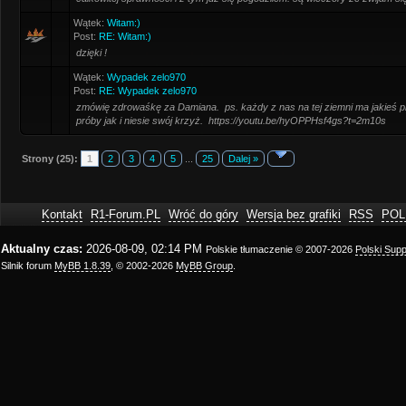
Wątek:
Witam:)
Post:
RE: Witam:)
dzięki !
Wątek:
Wypadek zelo970
Post:
RE: Wypadek zelo970
zmówię zdrowaśkę za Damiana. ps. każdy z nas na tej ziemni ma jakieś p
próby jak i niesie swój krzyż. https://youtu.be/hyOPPHsf4gs?t=2m10s
Strony (25):
1
2
3
4
5
...
25
Dalej »
Kontakt
R1-Forum.PL
Wróć do góry
Wersja bez grafiki
RSS
POL
Aktualny czas:
2026-08-09, 02:14 PM
Polskie tłumaczenie © 2007-2026
Polski Sup
Silnik forum
MyBB 1.8.39
, © 2002-2026
MyBB Group
.