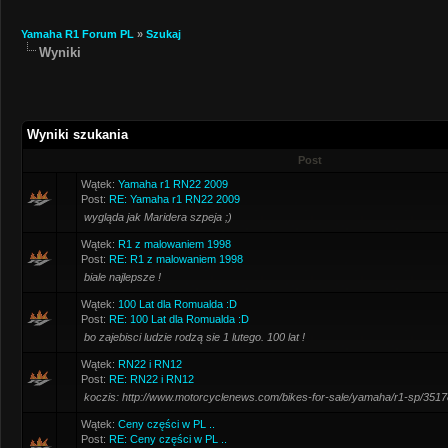
Yamaha R1 Forum PL
»
Szukaj
Wyniki
Wyniki szukania
Post
Wątek:
Yamaha r1 RN22 2009
Post:
RE: Yamaha r1 RN22 2009
wygląda jak Maridera szpeja ;)
Wątek:
R1 z malowaniem 1998
Post:
RE: R1 z malowaniem 1998
biale najlepsze !
Wątek:
100 Lat dla Romualda :D
Post:
RE: 100 Lat dla Romualda :D
bo zajebisci ludzie rodzą sie 1 lutego. 100 lat !
Wątek:
RN22 i RN12
Post:
RE: RN22 i RN12
koczis: http://www.motorcyclenews.com/bikes-for-sale/yamaha/r1-sp/3517
Wątek:
Ceny części w PL ..
Post:
RE: Ceny części w PL ..