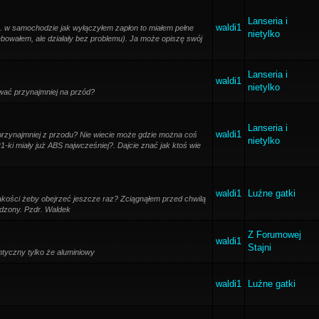
Lanseria i
waldi1
p. w samochodzie jak wyłączyłem zapłon to miałem pełne
nietylko
zebowałem, ale działały bez problemu). Ja może opiszę swój
Lanseria i
waldi1
nietylko
wać przynajmniej na przód?
Lanseria i
waldi1
zynajmniej z przodu? Nie wiecie może gdzie można coś
nietylko
-ki miały już ABS najwcześniej?. Dajcie znać jak ktoś wie
waldi1
Luźne gatki
jakości żeby obejrzeć jeszcze raz? Zciągnąłem przed chwilą
odzony. Pzdr. Waldek
Z Forumowej
waldi1
Stajni
ntyczny tylko że aluminiowy
waldi1
Luźne gatki