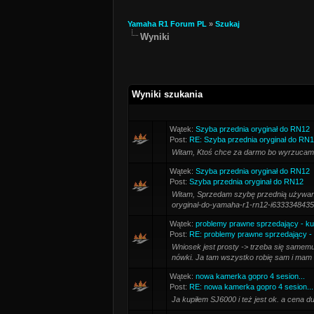
Yamaha R1 Forum PL
»
Szukaj
Wyniki
Wyniki szukania
Wątek:
Szyba przednia oryginał do RN12
Post:
RE: Szyba przednia oryginał do RN
Witam, Ktoś chce za darmo bo wyrzucam 
Wątek:
Szyba przednia oryginał do RN12
Post:
Szyba przednia oryginał do RN12
Witam, Sprzedam szybę przednią używaną o
oryginal-do-yamaha-r1-rn12-i6333348435.h
Wątek:
problemy prawne sprzedający - k
Post:
RE: problemy prawne sprzedający -
Wniosek jest prosty -> trzeba się samemu
nówki. Ja tam wszystko robię sam i mam 
Wątek:
nowa kamerka gopro 4 sesion...
Post:
RE: nowa kamerka gopro 4 sesion...
Ja kupiłem SJ6000 i też jest ok. a cena 