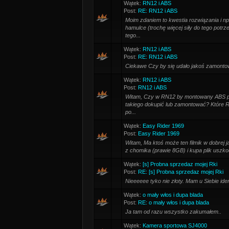
Wątek:
RN12 i ABS
Post:
RE: RN12 i ABS
Moim zdaniem to kwestia rozwiązania i n
hamulce (trochę więcej siły do tego potr
tego...
Wątek:
RN12 i ABS
Post:
RE: RN12 i ABS
Ciekawe Czy by się udało jakoś zamonto
Wątek:
RN12 i ABS
Post:
RN12 i ABS
Witam, Czy w RN12 by montowany ABS pr
takiego dokupić lub zamontować? Które R1
po...
Wątek:
Easy Rider 1969
Post:
Easy Rider 1969
Witam, Ma ktoś może ten filmik w dobrej 
z chomika (prawie 8GB) i kupa plik uszk
Wątek:
[s] Probna sprzedaz mojej Rki
Post:
RE: [s] Probna sprzedaz mojej Rki
Nieeeeee tyko nie złoty. Mam u Siebie ide
Wątek:
o mały włos i dupa blada
Post:
RE: o mały włos i dupa blada
Ja tam od razu wszystko zakumałem..
Wątek:
Kamera sportowa SJ4000