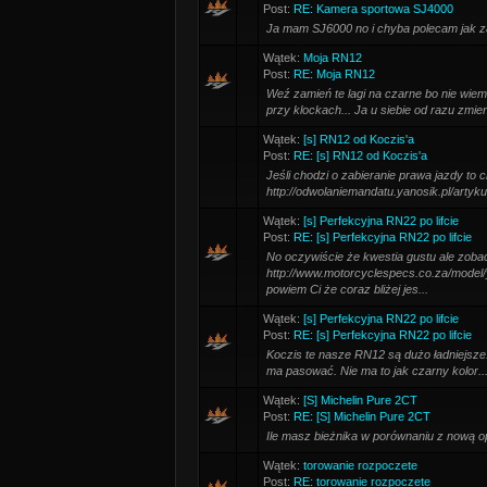
Post:
RE: Kamera sportowa SJ4000
Ja mam SJ6000 no i chyba polecam jak za
Wątek:
Moja RN12
Post:
RE: Moja RN12
Weź zamień te lagi na czarne bo nie wiem 
przy klockach... Ja u siebie od razu zmien
Wątek:
[s] RN12 od Koczis'a
Post:
RE: [s] RN12 od Koczis'a
Jeśli chodzi o zabieranie prawa jazdy to 
http://odwolaniemandatu.yanosik.pl/artyku
Wątek:
[s] Perfekcyjna RN22 po lifcie
Post:
RE: [s] Perfekcyjna RN22 po lifcie
No oczywiście że kwestia gustu ale zoba
http://www.motorcyclespecs.co.za/mode
powiem Ci że coraz bliżej jes...
Wątek:
[s] Perfekcyjna RN22 po lifcie
Post:
RE: [s] Perfekcyjna RN22 po lifcie
Koczis te nasze RN12 są dużo ładniejsze...
ma pasować. Nie ma to jak czarny kolor... 
Wątek:
[S] Michelin Pure 2CT
Post:
RE: [S] Michelin Pure 2CT
Ile masz bieżnika w porównaniu z nową 
Wątek:
torowanie rozpoczete
Post:
RE: torowanie rozpoczete