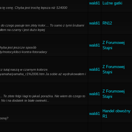
waldi1
Luźne gatki
 tę cenę. Chyba jest trochę lepsza niż SJ4000
waldi1
RN12
do czego pasuje ten złoty kolor.... To samo z tymi śrubami
iłem na czarny i jest dużo lepiej
Z Forumowej
waldi1
chyba jest jeszcze sposób
Stajni
ly/motocyklisci-kontra-fotoradary
Z Forumowej
waldi1
cz tutaj naszą w czarnym kolorze.
Stajni
l/yamaha/yamaha_r1%2006.htm Ja sobie aż wydrukowałem i
Z Forumowej
waldi1
 Te złote felgi i lagi to jakaś porażka. Nie wiem do czego to
Stajni
No i na dodatek te białe owiewki...
Handel obwoźny
waldi1
R1
oponą?