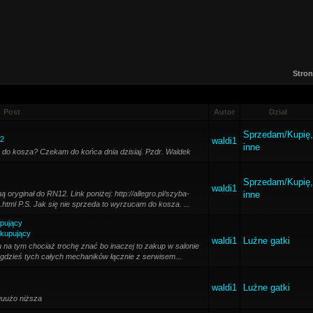
Stron
Post
Autor
Dział
Sprzedam/Kupię,
12
waldi1
inne
do kosza? Czekam do końca dnia dzisiaj. Pzdr. Waldek
Sprzedam/Kupię,
waldi1
ryginał do RN12. Link poniżej: http://allegro.pl/szyba-
inne
tml P.S. Jak się nie sprzeda to wyrzucam do kosza. ...
upujący
 kupujący
waldi1
Luźne gatki
 na tym chociaż trochę znać bo inaczej to zakup w salonie
gdzieś tych całych mechaników łącznie z serwisem...
waldi1
Luźne gatki
duuużo niższa