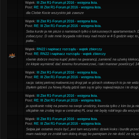
Wątek:
III Zlot R1-Forum.pl 2016 - wstępna lista.
Post:
RE: III Zlot R1-Forum.pl 2016 - wstępna lista.
dla CIebie Kocie wszyskto jak zawsze
Wątek:
III Zlot R1-Forum.pl 2016 - wstępna lista.
Post:
RE: III Zlot R1-Forum.pl 2016 - wstępna lista.
Seba kurde ja nie pisze o namiotach tylko o luksusowych apartamentach :D 
zobaczysz :D ode mnie brygada robi trasy nad może w 4-5 godzin więc to jes
paliw...
Wątek:
RN22 i napinacz rozrządu - wątek zbiorczy
Post:
RE: RN22 i napinacz rozrządu - wątek zbiorczy
równie dobrze można kupić jeden na gwarancji, zamienić na użwkę klekocz
że klepie wymienić dać innemu forumowiczowi, i taki manewr powtórzyć 14
Wątek:
III Zlot R1-Forum.pl 2016 - wstępna lista.
Post:
RE: III Zlot R1-Forum.pl 2016 - wstępna lista.
racja: takiej pieknej malowniczej drogi jak w górach stołowych to ja nie wi
(byłem gdzieś za Nową Rudą gdziś tam są te góry najważniejsze i te drogi 
Wątek:
III Zlot R1-Forum.pl 2016 - wstępna lista.
Post:
RE: III Zlot R1-Forum.pl 2016 - wstępna lista.
ja spotkanie robię na pewno na swoje urodziny, kwestia tylko z kim bo ja ni
oficjalnie nie zrobię tego w centralnej PL oraz nie będę robił tego dla wszyst
Wątek:
III Zlot R1-Forum.pl 2016 - wstępna lista.
Post:
RE: III Zlot R1-Forum.pl 2016 - wstępna lista.
Selpia jak ostatnio może być, jest tam wszystko: dziwki koks i burdle przec
mam nadzieje ze zrobili tam dobrą drogę bo pamiętam że nie dość ze się wy