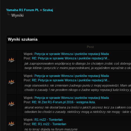
Yamaha R1 Forum PL
»
Szukaj
Wyniki
Wyniki szukania
Post
Wątek:
Petycja w sprawie Wonsza i punktów reputacji Mada
Post:
RE: Petycja w sprawie Wonsza i punktów reputacji M...
jak zaproponowałem współpracę to dlatego że chciałęm zrobic coś dobrego
twoje kłótnie i potyczki z moimi poprzednikami, ja wyjaśniłem wyraźnie o okre
Wątek:
Petycja w sprawie Wonsza i punktów reputacji Mada
Post:
RE: Petycja w sprawie Wonsza i punktów reputacji M...
moje stanowisko: nie zmieniam żadnego puntu z mojej wypowiedzi. Mam aku
chodzi o zasady ! nie prosiłem nikogo o żadne wpisy reputacji ludzi którzy je
Wątek:
Petycja w sprawie Wonsza i punktów reputacji Mada
Post:
RE: III Zlot R1-Forum.pl 2016 - wstępna lista.
akurat wonsz nie dostał bana za treści o jakich piszesz lecz za całkiem coś
odwołam bo chodzi o zasady. niektórzy mogą a niektórzy nie mogą - takie są
Wątek:
R1 rn22 - Tomierłan
Post:
RE: R1 rn22 - Tomierłan
no to teraz dojadą na forum maszyne