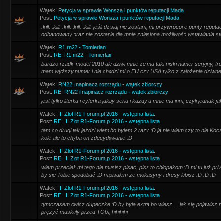
Wątek:
Petycja w sprawie Wonsza i punktów reputacji Mada
Post:
Petycja w sprawie Wonsza i punktów reputacji Mada
:kill: :kill: :kill: :kill: :kill: jeśli dzisiaj nie zostaną mi przywrócone punty repu
odbanowany oraz nie zostanie dla mnie zniesiona możliwość wstawiania st
Wątek:
R1 rn22 - Tomierłan
Post:
RE: R1 rn22 - Tomierłan
bardzo rzadki model 2010 ale dziwi mnie że ma taki niski numer seryjny, tr
mam wyższy numer i nie chodzi mi o EU czy USA tylko z założenia dziwne
Wątek:
RN22 i napinacz rozrządu - wątek zbiorczy
Post:
RE: RN22 i napinacz rozrządu - wątek zbiorczy
jest tylko literka i cyferka jakby seria i każdy u mnie ma inną czyli jednak j
Wątek:
III Zlot R1-Forum.pl 2016 - wstępna lista.
Post:
RE: III Zlot R1-Forum.pl 2016 - wstępna lista.
tam co drugi tak jeździ wiem bo byłem 2 razy :D ja nie wiem czy to nie Koc
kole ale to chyba on zdecydowanie :D
Wątek:
III Zlot R1-Forum.pl 2016 - wstępna lista.
Post:
RE: III Zlot R1-Forum.pl 2016 - wstępna lista.
wiem przecież mi tego nie musisz pisać, pisz to chłopakom :D mi tu już priv
by się Tobie spodobać :D napisałem że mokasyny i dresy lubisz :D :D :D
Wątek:
III Zlot R1-Forum.pl 2016 - wstępna lista.
Post:
RE: III Zlot R1-Forum.pl 2016 - wstępna lista.
tymczasem ćwicz dupeczke :D by była extra bo wiesz ... jak się pojawisz n
prężyć muskuły przed TObą hihihihi