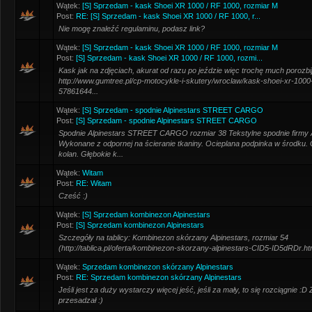
Wątek:
[S] Sprzedam - kask Shoei XR 1000 / RF 1000, rozmiar M
Post:
RE: [S] Sprzedam - kask Shoei XR 1000 / RF 1000, r...
Nie mogę znaleźć regulaminu, podasz link?
Wątek:
[S] Sprzedam - kask Shoei XR 1000 / RF 1000, rozmiar M
Post:
[S] Sprzedam - kask Shoei XR 1000 / RF 1000, rozmi...
Kask jak na zdjęciach, akurat od razu po jeździe więc trochę much porozb
http://www.gumtree.pl/cp-motocykle-i-skutery/wroclaw/kask-shoei-xr-1000
57861644...
Wątek:
[S] Sprzedam - spodnie Alpinestars STREET CARGO
Post:
[S] Sprzedam - spodnie Alpinestars STREET CARGO
Spodnie Alpinestars STREET CARGO rozmiar 38 Tekstylne spodnie firm
Wykonane z odpornej na ścieranie tkaniny. Ocieplana podpinka w środku.
kolan. Głębokie k...
Wątek:
Witam
Post:
RE: Witam
Cześć :)
Wątek:
[S] Sprzedam kombinezon Alpinestars
Post:
[S] Sprzedam kombinezon Alpinestars
Szczegóły na tablicy: Kombinezon skórzany Alpinestars, rozmiar 54
(http://tablica.pl/oferta/kombinezon-skorzany-alpinestars-CID5-ID5dRDr.ht
Wątek:
Sprzedam kombinezon skórzany Alpinestars
Post:
RE: Sprzedam kombinezon skórzany Alpinestars
Jeśli jest za duży wystarczy więcej jeść, jeśli za mały, to się rozciągnie :
przesadzał :)