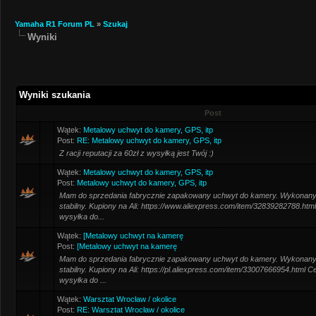
Yamaha R1 Forum PL
»
Szukaj
Wyniki
Wyniki szukania
Post
Wątek:
Metalowy uchwyt do kamery, GPS, itp
Post:
RE: Metalowy uchwyt do kamery, GPS, itp
Z racji reputacji za 60zł z wysyłką jest Twój :)
Wątek:
Metalowy uchwyt do kamery, GPS, itp
Post:
Metalowy uchwyt do kamery, GPS, itp
Mam do sprzedania fabrycznie zapakowany uchwyt do kamery. Wykonany 
stabilny. Kupiony na Ali: https://www.aliexpress.com/item/32839282788.htm
wysyłka do...
Wątek:
[Metalowy uchwyt na kamerę
Post:
[Metalowy uchwyt na kamerę
Mam do sprzedania fabrycznie zapakowany uchwyt do kamery. Wykonany 
stabilny. Kupiony na Ali: https://pl.aliexpress.com/item/33007666954.html C
wysyłka do ...
Wątek:
Warsztat Wrocław / okolice
Post:
RE: Warsztat Wrocław / okolice