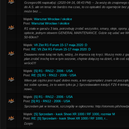
Grzegorz86 napisał(a): (2020-04-16, 08:43 PM) -- Ja wożę do znajomego 
do A.S. ale on teraz nie bardzo ma czas, to co opisałeś do ogarnięcie bez
może bez ...
Wątek:
Warsztat Wrocław / okolice
Post:
Warsztat Wrocław / okolice
R1 stała w garażu 3 lata, potrzebuję zrobić wszystko, smary, oleje, opony
oplocie, jednym słowem GENERAL MAINTENANCE. Gdzie się udać we Wroc
50-60km?
Wątek:
VII Zlot R1-Forum 15-17 maja 2020 :D
Post:
RE: VII Zlot R1-Forum 15-17 maja 2020 :D
Daaawno mnie tutaj nie było, widzę, że impreza się kręci. Muszę moto z 
plan zrobić trochę km w tym sezonie, chętnie dołączę na dzień, o ile coś si
wrócić!!!
Wątek:
[S] R1 - RN12 - 2006 - USA
Post:
RE: [S] R1 - RN12 - 2006 - USA
Wiem jak ciężko jest kupić dobre moto, a ten egzemplarz znam od początku 
też sobie sprawę, że to wiem tylko ja ;) Sprzedawałem kiedyś FZ6 4-letnie
nowo...
Wątek:
[S] R1 - RN12 - 2006 - USA
Post:
[S] R1 - RN12 - 2006 - USA
Sprzedam jak w temacie, szczegóły w ogłoszeniu: http://otomoto.pl/show
Wątek:
[S] Sprzedam - kask Shoei XR 1000 / RF 1000, rozmiar M
Post:
RE: [S] Sprzedam - kask Shoei XR 1000 / RF 1000, r...
Dzięki