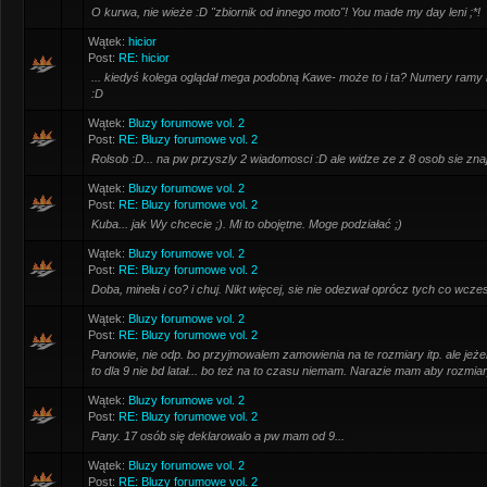
O kurwa, nie wieże :D "zbiornik od innego moto"! You made my day leni ;*!
Wątek:
hicior
Post:
RE: hicior
... kiedyś kolega oglądał mega podobną Kawe- może to i ta? Numery ramy
:D
Wątek:
Bluzy forumowe vol. 2
Post:
RE: Bluzy forumowe vol. 2
Rolsob :D... na pw przyszly 2 wiadomosci :D ale widze ze z 8 osob sie zna
Wątek:
Bluzy forumowe vol. 2
Post:
RE: Bluzy forumowe vol. 2
Kuba... jak Wy chcecie ;). Mi to obojętne. Moge podziałać ;)
Wątek:
Bluzy forumowe vol. 2
Post:
RE: Bluzy forumowe vol. 2
Doba, mineła i co? i chuj. Nikt więcej, sie nie odezwał oprócz tych co wczes
Wątek:
Bluzy forumowe vol. 2
Post:
RE: Bluzy forumowe vol. 2
Panowie, nie odp. bo przyjmowalem zamowienia na te rozmiary itp. ale jeżel
to dla 9 nie bd latał... bo też na to czasu niemam. Narazie mam aby rozmia
Wątek:
Bluzy forumowe vol. 2
Post:
RE: Bluzy forumowe vol. 2
Pany. 17 osób się deklarowalo a pw mam od 9...
Wątek:
Bluzy forumowe vol. 2
Post:
RE: Bluzy forumowe vol. 2