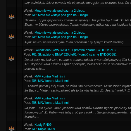
czy poźniej pizdnie z powodu nie używania sprzęgła- po to kurwa jest. Co d
Wątek:
Moto nie wstaje pod gaz na 2 biegu.
Post:
RE: Moto nie wstaje pod gaz na 2 biegu.
Szymek. Ty już giepeeresy zostaw w spokoju. Juz jeden był tu taki :D. 
Expo... w 90proc przypadkach. Temat walkowany milion razy na każdym f
Wątek:
Moto nie wstaje pod gaz na 2 biegu.
Post:
RE: Moto nie wstaje pod gaz na 2 biegu.
A jak sie leci na wstecznym- to na przednim czy tylnym kole? //trolling
Wątek:
Skradziono BMW 320d e91 (kombi) czarne BYDGOSZCZ
Post:
RE: Skradziono BMW 320d e91 (kombi) czarne BYDGOSZ...
Do tej pory rozkminiam, czemu w samochodach o wartości powyżej 30k ludz
AC- dopłacić kilka stówek i śpisz spokojnie, zwłaszcza że to są chodliwe te
powodzenia ...
Wątek:
MAV kontra Mad i inni
Post:
RE: MAV kontra Mad i inni
... i chodź pomaluj mój świat, na żółto i na niebieeeesko! Mi sie zieleń koja
że Baca z Madem są kozakami, ale to Ja nim jestem ;O. Jest ich wielu? :O
Wątek:
MAV kontra Mad i inni
Post:
RE: MAV kontra Mad i inni
Ja jebie... ale cyrki! . Mav- jeszcze kilka postów i kurwa będzie pierwszy 
forumowych" :D. Kuba- weź tutaj zrób porządek :|. Swoją drogą pamietam a
Maruder...
Wątek:
Kupię RN09
Post:
RE: Kupię RN09