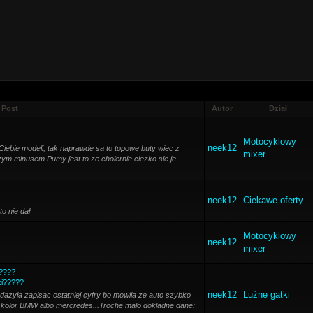
Post
Autor
Dział
Motocyklowy
neek12
iebie modeli, tak naprawde sa to topowe buty wiec z
mixer
m minusem Pumy jest to ze cholernie ciezko sie je
neek12
Ciekawe oferty
to nie dał
Motocyklowy
neek12
mixer
?????
ki?????
neek12
Luźne gatki
zdazyła zapisac ostatniej cyfry bo mowila ze auto szybko
y kolor BMW albo mercredes...Troche mało dokladne dane:|