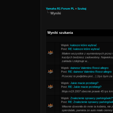
Yamaha R1 Forum PL
»
Szukaj
Wyniki
Wyniki szukania
Wątek:
kalosze które wybrać
Post:
RE: kalosze które wybrać
Miałem wszystkie z wymienionych przez C
kazdych bedziesz zadowolony. Najwiekszy
zakłada i zdejmuje w...
Wątek:
dainese Valentino Rossi-allegro
Post:
RE: dainese Valentino Rossi-allegro
Przeciez to podjebka jest...:| 1tys bym za 
Wątek:
Jakie macie przebiegi?
Post:
RE: Jakie macie przebiegi?
Moja rn19 2007 obecnie prawie 45 tys km
Wątek:
Znalezienie sprawcy parkingówki
Post:
RE: Znalezienie sprawcy parkingów
Własnie dzwoniła do mnie ta kobieta, nie 
spierdalało, pamieta ze auto miało ciemn