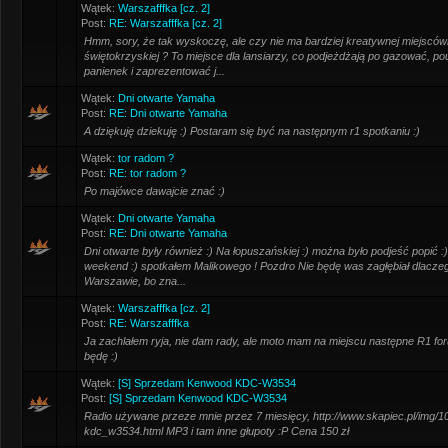
Wątek:
Warszafffka [cz. 2]
Post:
RE: Warszafffka [cz. 2]
Hmm, sory, że tak wyskoczę, ale czy nie ma bardziej kreatywnej miejsców
świętokrzyskiej ? To miejsce dla lansiarzy, co podjeżdżają po gazować, p
panienek i zaprezentować j...
Wątek:
Dni otwarte Yamaha
Post:
RE: Dni otwarte Yamaha
A dziękuję dziekuję :) Postaram się być na następnym r1 spotkaniu :)
Wątek:
tor radom ?
Post:
RE: tor radom ?
Po majówce dawajcie znać :)
Wątek:
Dni otwarte Yamaha
Post:
RE: Dni otwarte Yamaha
Dni otwarte były również :) Na łopuszańskiej :) można było podjeść popić
weekend :) spotkałem Malikowego ! Pozdro Nie będę was zagłębiał dlacze
Warszawie, bo zna...
Wątek:
Warszafffka [cz. 2]
Post:
RE: Warszafffka
Ja zachlałem ryja, nie dam rady, ale moto mam na miejscu następne R1 fo
będę :)
Wątek:
[S] Sprzedam Kenwood KDC-W3534
Post:
[S] Sprzedam Kenwood KDC-W3534
Radio używane przeze mnie przez 7 miesięcy, http://www.skapiec.pl/img/
kdc_w3534.html MP3 i tam inne głupoty :P Cena 150 zł