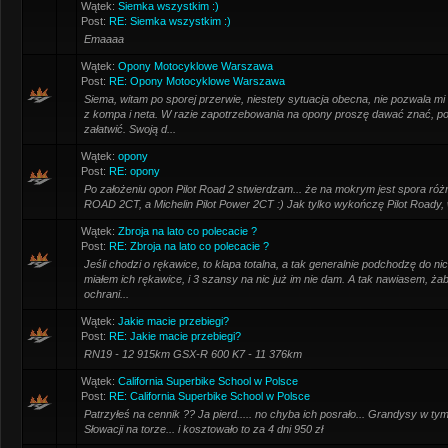
Wątek:
Siemka wszystkim :)
Post:
RE: Siemka wszystkim :)
Emaaaa
Wątek:
Opony Motocyklowe Warszawa
Post:
RE: Opony Motocyklowe Warszawa
Siema, witam po sporej przerwie, niestety sytuacja obecna, nie pozwala mi
z kompa i neta. W razie zapotrzebowania na opony proszę dawać znać, p
załatwić. Swoją d...
Wątek:
opony
Post:
RE: opony
Po założeniu opon Pilot Road 2 stwierdzam... że na mokrym jest spora ró
ROAD 2CT, a Michelin Pilot Power 2CT :) Jak tylko wykończę Pilot Roady
Wątek:
Zbroja na lato co polecacie ?
Post:
RE: Zbroja na lato co polecacie ?
Jeśli chodzi o rękawice, to klapa totalna, a tak generalnie podchodzę do ni
miałem ich rękawice, i 3 szansy na nic już im nie dam. A tak nawiasem, ż
ochrani...
Wątek:
Jakie macie przebiegi?
Post:
RE: Jakie macie przebiegi?
RN19 - 12 915km GSX-R 600 K7 - 11 376km
Wątek:
California Superbike School w Polsce
Post:
RE: California Superbike School w Polsce
Patrzyłeś na cennik ?? Ja pierd..... no chyba ich posrało... Grandysy w tym
Słowacji na torze... i kosztowało to za 4 dni 950 zł