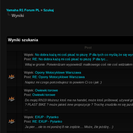
Yamaha R1 Forum PL
»
Szukaj
Wyniki
Wyniki szukania
Post
Wątek:
No dobra każą mi coś pisać to piszę :P dla tych co myślą że się wy
Post:
RE: No dobra każą mi coś pisać to piszę :P dla tyc...
Witaj w gronie. Potwierdzam wypowiedź malikowego coś nie coś widziałem
Wątek:
Opony Motocyklowe Warszawa
Post:
RE: Opony Motocyklowe Warszawa
Napisz mi czego potrzebujesz to powiem Ci co i jak :)
Wątek:
Owiewki torowe
Post:
Owiewki torowe
Do mojej RN19 Możesz ktoś ma na handel, może ktoś próbował, używał grz
? PLAST BIKE ? może jakieś inne propozycje ? Trochę znudziła mi się jazd
...
Wątek:
EXUP - Pytanko
Post:
RE: EXUP - Pytanko
Ja pier....ole to mi poniżej 8 nie zejdzie.... Może, źle jeżdżę.. :)