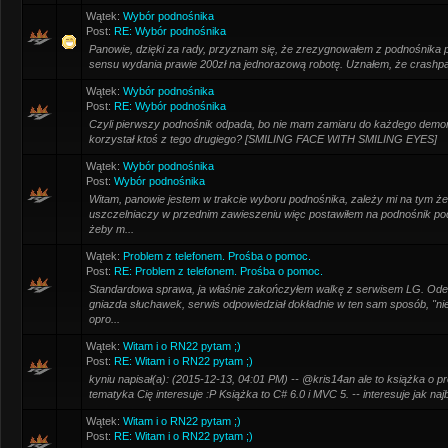
Wątek:
Wybór podnośnika
Post:
RE: Wybór podnośnika
Panowie, dzięki za rady, przyznam się, że zrezygnowałem z podnośnika p
sensu wydania prawie 200zł na jednorazową robotę. Uznałem, że crashpa
Wątek:
Wybór podnośnika
Post:
RE: Wybór podnośnika
Czyli pierwszy podnośnik odpada, bo nie mam zamiaru do każdego demon
korzystał ktoś z tego drugiego? [SMILING FACE WITH SMILING EYES]
Wątek:
Wybór podnośnika
Post:
Wybór podnośnika
Witam, panowie jestem w trakcie wyboru podnośnika, zależy mi na tym 
uszczelniaczy w przednim zawieszeniu więc postawiłem na podnośnik pod
żeby m...
Wątek:
Problem z telefonem. Prośba o pomoc.
Post:
RE: Problem z telefonem. Prośba o pomoc.
Standardowa sprawa, ja właśnie zakończyłem walkę z serwisem LG. Odesł
gniazda słuchawek, serwis odpowiedział dokładnie w ten sam sposób, "n
opro...
Wątek:
Witam i o RN22 pytam ;)
Post:
RE: Witam i o RN22 pytam ;)
kyniu napisał(a): (2015-12-13, 04:01 PM) -- @kris14an ale to książka o 
tematyka Cię interesuje :P Książka to C# 6.0 i MVC 5. -- interesuje jak najba
Wątek:
Witam i o RN22 pytam ;)
Post:
RE: Witam i o RN22 pytam ;)