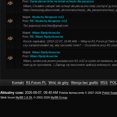
Post:
Opnia plecaczków na temat uchwytu dla pasażera
Witam, Chciałem zakupić taki uchwyt dla plecaczka żeby zachęcić ją trosz
https://www.puig.pl/pozostale_akcesoria/uchwyty_dla_pasazera/uchwyt_
Wątek:
Wydechy Akrapovic rn12
Post:
RE: Wydechy Akrapovic rn12
Też poproszę kris14an@gmail.com
Wątek:
Witam Rjedynkowców
Post:
RE: Witam Rjedynkowców
Koczis napisał(a): (2015-12-07, 10:48 AM) -- Witaj na R1-Forum.pl Takie 
czy zarejestrowałeś się, aby sprzedać moto? -- Oczywiście przy R1 zostaj
Wątek:
Witam Rjedynkowców
Post:
Witam Rjedynkowców
Witam, serdecznie jestem posiadaczem R1 rn12 w sumie od niedawna, wc
mam ją do sprzedania. :) Zajmuję się tworzeniem aplikacji webowych, więc 
Kontakt
R1-Forum.PL
Wróć do góry
Wersja bez grafiki
RSS
POL
Aktualny czas:
2026-08-07, 09:40 AM
Polskie tłumaczenie © 2007-2026
Polski Sup
Silnik forum
MyBB 1.8.39
, © 2002-2026
MyBB Group
.