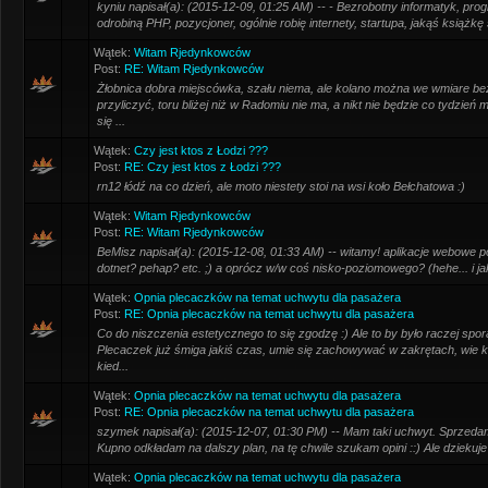
kyniu napisał(a): (2015-12-09, 01:25 AM) -- - Bezrobotny informatyk, progr
odrobiną PHP, pozycjoner, ogólnie robię internety, startupa, jakąś książkę si
Wątek:
Witam Rjedynkowców
Post:
RE: Witam Rjedynkowców
Żłobnica dobra miejscówka, szału niema, ale kolano można we wmiare 
przyliczyć, toru bliżej niż w Radomiu nie ma, a nikt nie będzie co tydzie
się ...
Wątek:
Czy jest ktos z Łodzi ???
Post:
RE: Czy jest ktos z Łodzi ???
rn12 łódź na co dzień, ale moto niestety stoi na wsi koło Bełchatowa :)
Wątek:
Witam Rjedynkowców
Post:
RE: Witam Rjedynkowców
BeMisz napisał(a): (2015-12-08, 01:33 AM) -- witamy! aplikacje webowe 
dotnet? pehap? etc. ;) a oprócz w/w coś nisko-poziomowego? (hehe... i jak 
Wątek:
Opnia plecaczków na temat uchwytu dla pasażera
Post:
RE: Opnia plecaczków na temat uchwytu dla pasażera
Co do niszczenia estetycznego to się zgodzę :) Ale to by było raczej sp
Plecaczek już śmiga jakiś czas, umie się zachowywać w zakrętach, wie 
kied...
Wątek:
Opnia plecaczków na temat uchwytu dla pasażera
Post:
RE: Opnia plecaczków na temat uchwytu dla pasażera
szymek napisał(a): (2015-12-07, 01:30 PM) -- Mam taki uchwyt. Sprzedam
Kupno odkładam na dalszy plan, na tę chwile szukam opini ::) Ale dziekuje
Wątek:
Opnia plecaczków na temat uchwytu dla pasażera