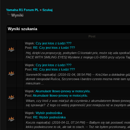
Yamaha R1 Forum PL
»
Szukaj
Wyniki
Wyniki szukania
Post
Wątek:
Czy jest ktos z Łodzi ???
Post:
RE: Czy jest ktos z Łodzi ???
Hej, dzięki za propozycję, podsyłam Ci kontakt priv, może się uda spotk
FACE WITH SMILING EYES] Wysłane z mojego LG-D855 przy użyciu Tap
Wątek:
Czy jest ktos z Łodzi ???
Post:
RE: Czy jest ktos z Łodzi ???
Sorenek00 napisał(a): (2016-01-04, 08:54 PM) -- Kris14an a dokładnie g
domek nieopodal Ruśca, Szczercowa i bardzo czesto mozna mnie tam spot
mieszkam ...
Wątek:
Akumulaotr litowo-jonowy w motocyklu.
Post:
Akumulaotr litowo-jonowy w motocyklu.
Witam, czy ktoś z was miał już do czynienia z akumulatorem litowo-jon
się sprawuje? Z tego co widzę pojemność jest mniejsza niż w zwykłym a
Wątek:
Wybór podnośnika
Post:
RE: Wybór podnośnika
Koczis napisał(a): (2016-04-11, 07:14 PM) -- Bałbym się tak postawić mo
lekko podwieszone to ok, ale tak to stach. -- Też nie byłem przekonany, a