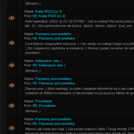
Siemano :)
Wątek:
Kupię RN22 [cz.2]
Post:
RE: Kupię RN22 [cz.2]
Kafel napisał(a): (2021-11-22, 02:23 PM) -- Jak to mówią? Kto wybrzydza ten
tak :D -- Kto wybrzydza ten nie bzyka :dance: :dance: :dance: :icon_sex: :
Wątek:
Poprawny post powitalny
Post:
RE: Poprawny post powitalny
Czyli dobrze skojarzyłem maszyny :) I my wtedy na małego kręga ruszyliś
:) No i elegancko, będziemy w kontakcie :) Możesz podać mi numer do siebi
skontakto...
Wątek:
Kolekcjoner wita :)
Post:
RE: Kolekcjoner wita :)
Siemano :)
Wątek:
Poprawny post powitalny
Post:
RE: Poprawny post powitalny
Zapraszamy :) Mam nadzieję, że lubisz nawijanie kilometrów bo u nas cało
zrobienie ok 500km to standard :D Nie jechałeś wczoraj przez Mińsk ok go
Wątek:
Przywitanie
Post:
RE: Przywitanie
Siemano :)
Wątek:
Poprawny post powitalny
Post:
RE: Poprawny post powitalny
Widzisz jaki świat jest mały :) Zaczynam kojarzyć fakty i Twoją Hondę :D 
Pytam bo jak było jeszcze ciepło to często rano mijam taką Hondę jak Twoja