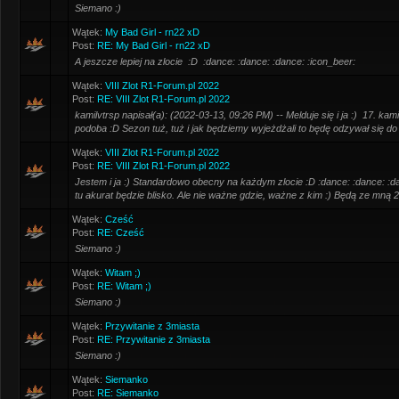
Siemano :)
Wątek:
My Bad Girl - rn22 xD
Post:
RE: My Bad Girl - rn22 xD
A jeszcze lepiej na zlocie :D :dance: :dance: :dance: :icon_beer:
Wątek:
VIII Zlot R1-Forum.pl 2022
Post:
RE: VIII Zlot R1-Forum.pl 2022
kamilvtrsp napisał(a): (2022-03-13, 09:26 PM) -- Melduje się i ja :) 17. kamilv
podoba :D Sezon tuż, tuż i jak będziemy wyjeżdżali to będę odzywał się do C
Wątek:
VIII Zlot R1-Forum.pl 2022
Post:
RE: VIII Zlot R1-Forum.pl 2022
Jestem i ja :) Standardowo obecny na każdym zlocie :D :dance: :dance: :dan
tu akurat będzie blisko. Ale nie ważne gdzie, ważne z kim :) Będą ze mną 2 
Wątek:
Cześć
Post:
RE: Cześć
Siemano :)
Wątek:
Witam ;)
Post:
RE: Witam ;)
Siemano :)
Wątek:
Przywitanie z 3miasta
Post:
RE: Przywitanie z 3miasta
Siemano :)
Wątek:
Siemanko
Post:
RE: Siemanko