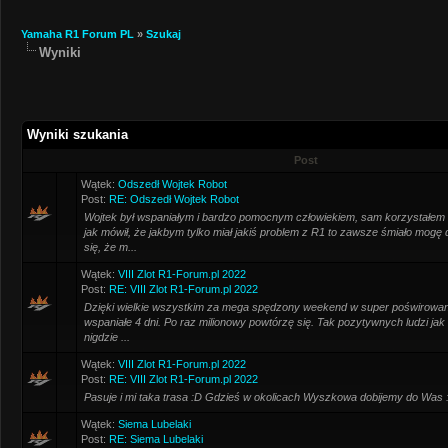
Yamaha R1 Forum PL
»
Szukaj
Wyniki
Wyniki szukania
Post
Wątek:
Odszedł Wojtek Robot
Post:
RE: Odszedł Wojtek Robot
Wojtek był wspaniałym i bardzo pomocnym człowiekiem, sam korzystałem
jak mówił, że jakbym tylko miał jakiś problem z R1 to zawsze śmiało mogę
się, że m...
Wątek:
VIII Zlot R1-Forum.pl 2022
Post:
RE: VIII Zlot R1-Forum.pl 2022
Dzięki wielkie wszystkim za mega spędzony weekend w super poświrowan
wspaniałe 4 dni. Po raz milionowy powtórzę się. Tak pozytywnych ludzi jak
nigdzie ...
Wątek:
VIII Zlot R1-Forum.pl 2022
Post:
RE: VIII Zlot R1-Forum.pl 2022
Pasuje i mi taka trasa :D Gdzieś w okolicach Wyszkowa dobijemy do Was :
Wątek:
Siema Lubelaki
Post:
RE: Siema Lubelaki