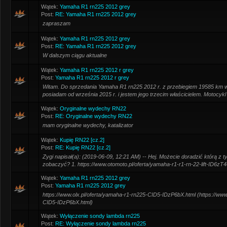
Wątek:
Yamaha R1 rn225 2012 grey
Post:
RE: Yamaha R1 rn225 2012 grey
zapraszam
Wątek:
Yamaha R1 rn225 2012 grey
Post:
RE: Yamaha R1 rn225 2012 grey
W dalszym ciągu aktualne
Wątek:
Yamaha R1 rn225 2012 r grey
Post:
Yamaha R1 rn225 2012 r grey
Witam. Do sprzedania Yamaha R1 rn225 2012 r. z przebiegiem 19585 km w
posiadam od września 2015 r. i jestem jego trzecim właścicielem. Motocykl ni
Wątek:
Oryginalne wydechy RN22
Post:
RE: Oryginalne wydechy RN22
mam oryginalne wydechy, katalizator
Wątek:
Kupię RN22 [cz.2]
Post:
RE: Kupię RN22 [cz.2]
Zygi napisał(a): (2019-06-09, 12:21 AM) -- Hej. Możecie doradzić którą z 
zobaczyć? 1. https://www.otomoto.pl/oferta/yamaha-r1-r1-rn-22-lift-ID6zT4
Wątek:
Yamaha R1 rn225 2012 grey
Post:
Yamaha R1 rn225 2012 grey
https://www.olx.pl/oferta/yamaha-r1-rn225-CID5-IDzP6bX.html (https://www
CID5-IDzP6bX.html)
Wątek:
Wyłączenie sondy lambda rn225
Post:
RE: Wyłączenie sondy lambda rn225