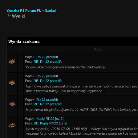
Yamaha R1 Forum PL
»
Szukaj
Wyniki
Wyniki szukania
Post
Wątek:
Rn 22 przedlift
Post:
RE: Rn 22 przedlift
W warunkach drogowych jestem bardzo zadowolony.
Wątek:
Rn 22 przedlift
Post:
RE: Rn 22 przedlift
Nie mowie żebyś kupował od razu u mnie ale ja na Twoim miejscu bym pocze
lifcie z kontrola trakcji. Jest to naprawdę użyteczne...
Wątek:
Rn 22 przedlift
Post:
RE: Rn 22 przedlift
https://www.olx.pl/oferta/yamaha-r1-rn225-CID5-IDzP6bX.html Uwierz, ze o
Wątek:
Kupię RN22 [cz.2]
Post:
RE: Kupię RN22 [cz.2]
kyniu napisał(a): (2019-07-09, 11:58 AM) -- Wszystkie chyba oglądałem i m
naszego forumowego kolegi k1kristo maszyna warta zakupu ale kuzynowi si