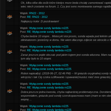
Ok, kilka słów dla osób które kiedys moze beda chciały zamontować rapida 
wiec niech zostanie na forum. 1. Czy jest sens montowania samego rapidb
Wątek:
RN22 - 2012
Post:
RE: RN22 - 2012
Najlepszy kolor :D pozdrawiam!
Wątek:
Wyłączenie sondy lambda rn225
Post:
RE: Wyłączenie sondy lambda rn225
Chyba bedzie 10 stopni... Motocykl stoi prosto, sonda wpada pod lekkim uk
eliminatorem i jesteśmy w domu. Nie wiem dlaczego zdjecie sie obrocilo o 9
Wątek:
Wyłączenie sondy lambda rn225
Post:
RE: Wyłączenie sondy lambda rn225
Zaraz jeszcze pojde obczaic pod jakim kątem jest sonda wlozona. Mam nad
tym aby bylo to 10 stopni.
Wątek:
Wyłączenie sondy lambda rn225
Post:
RE: Wyłączenie sondy lambda rn225
Robot napisał(a): (2018-06-27, 02:46 PM) -- W gniazdo oryginalnej sondy 
wkręcisz i tak Cię czeka szlifowanie i spawanie(musisz mieć inne gniazdo),
Wątek:
Wyłączenie sondy lambda rn225
Post:
RE: Wyłączenie sondy lambda rn225
Dobra jeszcze jedna kwestia, chyba najbardziej problematyczna. Dorobieni
wspomniałem, gniazdo pod sondę szerokopasmowa mam (mam w nim obecni
wepnę ...
Wątek:
Wyłączenie sondy lambda rn225
Post:
RE: Wyłączenie sondy lambda rn225