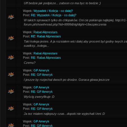
Uff bedzie jak podpisze... zabson co ma byc to bedzie ;)
Wątek:
Wypadek / Kolizja - co dalej?
Post:
RE: Wypadek / Kolizja - co dalej?
W takich sprawach tylko do chłopaków. Oni cie pokieruja najlepiej. http://r1-
forum.pl/showthread.php?tid=9999&highlight=Ubezpieczenia
Wątek:
Rabat Alipnestars
Post:
RE: Rabat Alipnestars
Taki kolega jestes. A ja rozsialem wici dalej aby procent byl godny twych
suwiksy...kolega...
Wątek:
Rabat Alipnestars
Post:
RE: Rabat Alipnestars
Czemu?
Wątek:
GP Ameryk
Post:
RE: GP Ameryk
I jeszze by rozjechal dwoch po drodze. Goraca glowa jeszcze
Wątek:
GP Ameryk
Post:
RE: GP Ameryk
Wyścig zweryfikuje :D
Wątek:
GP Ameryk
Post:
RE: GP Ameryk
Ja tez mialem najlepszy czas...dopoki nie wyjechali i inni :D
Wątek:
GP Ameryk
Post:
RE: GP Ameryk