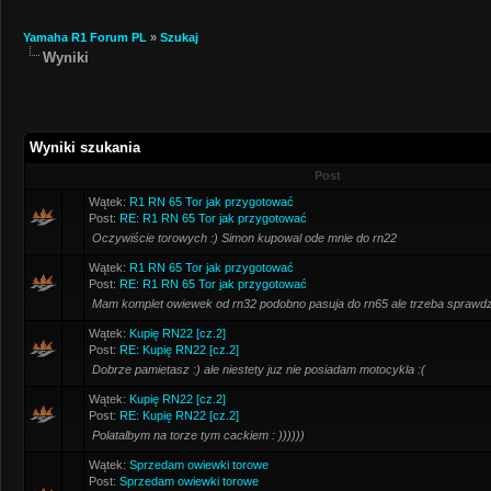
Yamaha R1 Forum PL
»
Szukaj
Wyniki
Wyniki szukania
Post
Wątek:
R1 RN 65 Tor jak przygotować
Post:
RE: R1 RN 65 Tor jak przygotować
Oczywiście torowych :) Simon kupowal ode mnie do rn22
Wątek:
R1 RN 65 Tor jak przygotować
Post:
RE: R1 RN 65 Tor jak przygotować
Mam komplet owiewek od rn32 podobno pasuja do rn65 ale trzeba sprawdz
Wątek:
Kupię RN22 [cz.2]
Post:
RE: Kupię RN22 [cz.2]
Dobrze pamietasz :) ale niestety juz nie posiadam motocykla :(
Wątek:
Kupię RN22 [cz.2]
Post:
RE: Kupię RN22 [cz.2]
Polatalbym na torze tym cackiem : ))))))
Wątek:
Sprzedam owiewki torowe
Post:
Sprzedam owiewki torowe