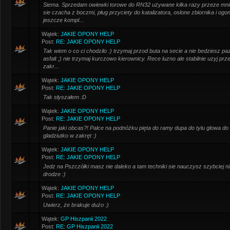
Siema. Sprzedam owiewki torowe do RN32 używane kilka razy przeze mnie
sie czacha z boczmi, pług przyciety do katalizatora, oslone zbiornika i og
jeszcze kompl...
Wątek:
JAKIE OPONY HELP
Post:
RE: JAKIE OPONY HELP
Tak wiem o co ci chodzilo :) trzymaj przod buta na secie a nie bedziesz pa
asfalt ;) nie trzymaj kurczowo kierownicy. Rece luzno ale stabilnie uzyj prz
zakr...
Wątek:
JAKIE OPONY HELP
Post:
RE: JAKIE OPONY HELP
Tak słyszałem :D
Wątek:
JAKIE OPONY HELP
Post:
RE: JAKIE OPONY HELP
Panie jaki obcas?! Palce na podnóżku pięta do ramy dupa do tylu glowa do
gladziutko w zakręt :)
Wątek:
JAKIE OPONY HELP
Post:
RE: JAKIE OPONY HELP
Jedz na Pszczółki masz nie daleko a tam techniki sie nauczysz szybciej niz
drodze :)
Wątek:
JAKIE OPONY HELP
Post:
RE: JAKIE OPONY HELP
Uwierz, że brakuje dużo :)
Wątek:
GP Hiszpanii 2022
Post:
RE: GP Hiszpanii 2022