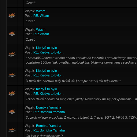
Cześć
Wątek:
Witam
Post:
RE: Witam
Cześć
Wątek:
Witam
Post:
RE: Witam
Cześć
Wątek:
Kiedyś to było ...
Post:
RE: Kiedyś to było ...
szrama86 Jeszcze troche czasu zostalo do leczenia i prawdziwego sezon
polatałem 150km i tak uwaliłem moto jakimś błotem z cementem ze ledwo z 
Wątek:
Kiedyś to było ...
Post:
RE: Kiedyś to było ...
U mnie deszczowo cały dzień ale jutro już raczej nie odpuszcze...
Wątek:
Kiedyś to było ...
Post:
RE: Kiedyś to było ...
Trzeci dzień chodzi za mną chęć jazdy. Nawet tory mi się przypominają... 
Wątek:
Bombka Yamaha
Post:
RE: Bombka Yamaha
To zrob mi trzy przod j.w. Z różnymi tyłami: 1. Tracer 9GT 2. VR46 3. YZF
Wątek:
Bombka Yamaha
Post:
RE: Bombka Yamaha
Co jest z drugiej strony ?