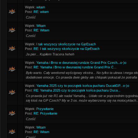
Wątek:
witam
Post:
RE: witam
Cześć
Wątek:
Witam
Post:
RE: Witam
Cześć
Wątek:
I tak wszyscy skończycie na GjeEsach
Post:
RE: I tak wszyscy skończycie na GjeEsach
Ja pier... Kupiłem Tracera heheh
Wątek:
Yamaha i Brno w dwunastej rundzie Grand Prix Czech...o-)o
Post:
RE: Yamaha i Brno w dwunastej rundzie Grand Prix C...
Było warto. Cały weekend wyścigowy ekstra... No tylko ta ulewa i mega sł
dodatkowe emocje. Co prawda dwie gleby ale chlopaki pokazali że potrafia
Wątek:
Yamaha 2025 czy to początek końca pucharu DucatiGP...o-)o
Post:
RE: Yamaha 2025 czy to początek końca pucharu Duca...
Co prawda już nie R1 ale nadal Yamahą... Udało sie w poprzednim tygodni
się ktoś na GP Czech? My w 3 os. może wybierzemy się na motocyklach..
Wątek:
Przywitanie
Post:
RE: Przywitanie
Cześć
Wątek:
Witam
Post:
RE: Witam
Cześć