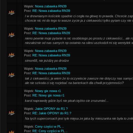
Wątek:
Nowa zabawka RN39
Post:
RE: Nowa zabawka RN39
I w drewnianym kościele spadnie ci cegła na głowę to prawda. Chcecie zapie
chcecie nic mi do tego to wasze zycie ja z ciekawości tylko pytam czy ni
Wątek:
Nowa zabawka RN39
Post:
RE: Nowa zabawka RN39
nieno pewnie moje pytanie to nic osobistego po prostu z ciekawości... ale
niezależnie od nas samych np ostatnio na silesi uszkodził mi się wentylek w t
Wątek:
Nowa zabawka RN39
Post:
RE: Nowa zabawka RN39
simon68, nie jeżdżę po drodze
Wątek:
Nowa zabawka RN39
Post:
RE: Nowa zabawka RN39
tak z ciekawości, ja wiem że to oczywiscie zawsze nie dotyczy nas samy
ale nie szkoda ci się rozjebać na barierkach dla chwili przyjemności?
Wątek:
Nowy gix nowa r1
Post:
RE: Nowy gix nowa r1
karol naprawdę gdzie byś nie pisał ciężko cie zrozumieć...
Wątek:
Jakie OPONY do R1 ?
Post:
RE: Jakie OPONY do R1 ?
Na tych supercorsach jest tyle mięsa ze jaka by mieszanka nie była to zni
Wątek:
Ceny części w PL ..
Post:
RE: Ceny części w PL ..