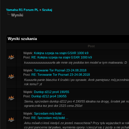
Yamaha R1 Forum PL
»
Szukaj
Wyniki
Wyniki szukania
Post
Wątek:
Kolejna szpeja na stajni GSXR 1000 k9
Post:
RE: Kolejna szpeja na stajni GSXR 1000 k9
kuuuuuuuuuuuuuuurła ale mnie się podoba ten model w tym malowaniu :D
Wątek:
Torowanie Tor Poznań 23-24.08.2018
Post:
RE: Torowanie Tor Poznań 23-24.08.2018
Kuuuurła panie blaszka 4 śrubki i po sprawie. Arek pamiętasz mój przednia
rok temu? ;d
Wątek:
Dunlop d212 pro4 190/55
Post:
Dunlop d212 pro4 190/55
Siema, sprzedam dunlop d212 pro 4 190/55 idealna na drogę, środek jak n
ogranicznika tez jest dot 1515 cena 250zł
Wątek:
Sprzedam mój bolid ...
Post:
RE: Sprzedam mój bolid ...
Arku mówił ci ktoś kiedyś ze jesteś masochista? Przy tylu wyjazdach w rok
co jest pancerne lał paliwo, wymienia opony i cieszył się z jazdy a nie pchał 