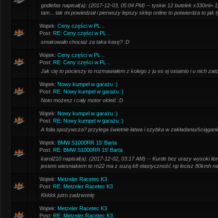
godlefas napisał(a): (2017-12-03, 05:04 PM) -- tyskie 12 butelek x330ml= 
tam... tak mi powiedział i pierwszy lepszy sklep online to potwierdza to jak t
Wątek:
Ceny części w PL ..
Post:
RE: Ceny części w PL ..
smakowało chociaż za taka kasę? :D
Wątek:
Ceny części w PL ..
Post:
RE: Ceny części w PL ..
Jak cię to pocieszy to rozmawiałem z kolego z ju es ej ostatnio i u nich zat
Wątek:
Nowy kumpel w garażu :)
Post:
RE: Nowy kumpel w garażu :)
Noto możesz i cały motor okleić :D
Wątek:
Nowy kumpel w garażu :)
Post:
RE: Nowy kumpel w garażu :)
A folia spożywcza? przylega świetnie łatwa i szybka w zakładaniu/ściągani
Wątek:
BMW S1000RR 15' Barta
Post:
RE: BMW S1000RR 15' Barta
karol210 napisał(a): (2017-12-02, 03:17 AM) -- Kurde bez urazy wysoki iloraz
jestem wiesniakiem te rn22 ma z suzą k8 elastyczność np lecisz 80kmh na 
Wątek:
Metzeler Racetec K3
Post:
RE: Metzeler Racetec K3
Kkkkk jutro zadzwonię
Wątek:
Metzeler Racetec K3
Post:
RE: Metzeler Racetec K3