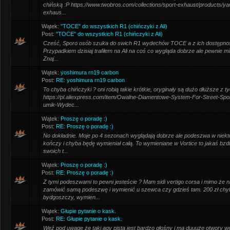
chińską :P https://www.twobros.com/collections/sport-exhaust/products/y
exhaus...
Wątek:
"TOCE" do wszystkich R1 (chińczyki z Ali)
Post:
"TOCE" do wszystkich R1 (chińczyki z Ali)
Cześć, Sporo osób szuka do swich R1 wydechów TOCE a z ich dostępności
Przypadkiem dzisiaj trafiłem na Ali na coś co wygląda dobrze ale pewnie 
Znaj...
Wątek:
yoshimura rn19 carbon
Post:
RE: yoshimura rn19 carbon
To chyba chińczyki ? oni robią takie krótkie, oryginały są dużo dłuższe z t
https://pl.aliexpress.com/item/Owalne-Diamentowe-System-For-Street-Spo
umik-Wydec...
Wątek:
Proszę o poradę :)
Post:
RE: Proszę o poradę :)
No dokładnie. Moje po 4 sezonach wyglądają dobrze ale podeszwa w niektó
kończy i chyba będę wymieniał całą. To wymieniane w Vortice to jakaś bzd
swoich t...
Wątek:
Proszę o poradę :)
Post:
RE: Proszę o poradę :)
Z tymi podeszwami to pewni jesteście ? Mam sidi vertigo corsa i mimo że
zamówić samą podeszwę i wymienić u szewca czy gdzieś tam. 200 zł chyb
bydgoszczy, wymien...
Wątek:
Głupie pytanie o kask.
Post:
RE: Głupie pytanie o kask.
Weź pod uwagę że taki agv pista jest bardzo głośny i ma duuuże otwory we