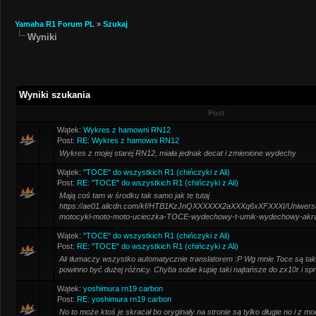
Yamaha R1 Forum PL
»
Szukaj
Wyniki
Wyniki szukania
Post
Wątek:
Wykres z hamowni RN12
Post:
RE: Wykres z hamowni RN12
Wykres z mojej starej RN12, miała jednak decat i zmienione wydechy
Wątek:
"TOCE" do wszystkich R1 (chińczyki z Ali)
Post:
RE: "TOCE" do wszystkich R1 (chińczyki z Ali)
Mają coś tam w środku tak samo jak te tutaj
https://ae01.alicdn.com/kf/HTB1KzJnQXXXXXX2aXXXq6xXFXXXI/Uniwers
motocykl-moto-moto-ucieczka-TOCE-wydechowy-t-umik-wydechowy-akrap
Wątek:
"TOCE" do wszystkich R1 (chińczyki z Ali)
Post:
RE: "TOCE" do wszystkich R1 (chińczyki z Ali)
Ali tłumaczy wszystko automatycznie translatorem :P Wg mnie Toce są ta
powinno być dużej różnicy. Chyba sobie kupię taki najtańsze do zx10r i s
Wątek:
yoshimura rn19 carbon
Post:
RE: yoshimura rn19 carbon
No to może ktoś je skracał bo oryginały na stronie są tylko długie no i z 