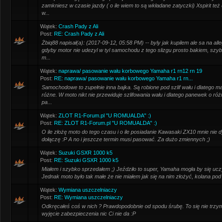
zamkniesz w czasie jazdy ( o ile wiem to są wkładane zatyczki) Xspirit też 
w...
Wątek:
Crash Pady z Ali
Post:
RE: Crash Pady z Ali
Żbiq88 napisał(a): (2017-09-12, 05:58 PM) -- byly jak kupilem ale sa na all
gdyby motor nie udezyl w tyl samochodu z tego slizgu prosto bakiem, szyba
m...
Wątek:
naprawa/ pasowanie wału korbowego Yamaha r1 rn12 rn 19
Post:
RE: naprawa/ pasowanie wału korbowego Yamaha r1 rn...
Samochodowe to zupełnie inna bajka. Są robione pod szlif wału i dlatego 
różne. W moto nikt nie przewiduje szlifowania wału i dlatego panewek o r
pa...
Wątek:
ZLOT R1-Forum.pl "U ROMUALDA" :)
Post:
RE: ZLOT R1-Forum.pl "U ROMUALDA" :)
O ile złożę moto do tego czasu i o ile posiadanie Kawasaki ZX10 mnie nie dy
dołączę :P A no i jeszcze termin musi pasować. Za dużo zmiennych ;)
Wątek:
Suzuki GSXR 1000 k5
Post:
RE: Suzuki GSXR 1000 k5
Miałem i szybko sprzedałem ;) Jeździło to super, Yamaha mogła by się uczyć
Jednak moto było tak małe że nie miałem jak się na nim złożyć, kolana pod 
Wątek:
Wymiana uszczelniaczy
Post:
RE: Wymiana uszczelniaczy
Odkręcałeś coś w nich ? Prawdopodobnie od spodu śrubę. To się nie trzy
wyjęcie zabezpieczenia nic Ci nie da :P