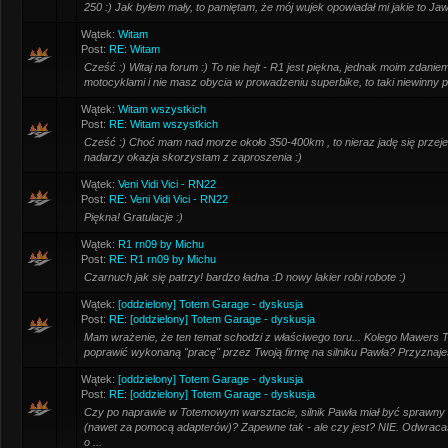
250 :) Jak byłem mały, to pamiętam, że mój wujek opowiadał mi jakie to Ja
Wątek:
Witam
Post:
RE: Witam
Cześć :) Witaj na forum :) To nie hejt - R1 jest piękna, jednak moim zdaniem,
motocyklami i nie masz obycia w prowadzeniu superbike, to taki niewinny 
Wątek:
Witam wszystkich
Post:
RE: Witam wszystkich
Cześć :) Choć mam nad morze około 350-400km , to nieraz jadę się przejec
nadarzy okazja skorzystam z zaproszenia :)
Wątek:
Veni Vidi Vici - RN22
Post:
RE: Veni Vidi Vici - RN22
Piękna! Gratulacje :)
Wątek:
R1 rn09 by Michu
Post:
RE: R1 rn09 by Michu
Czarnuch jak się patrzy! bardzo ładna :D nowy lakier robi robote :)
Wątek:
[oddzielony] Totem Garage - dyskusja
Post:
RE: [oddzielony] Totem Garage - dyskusja
Mam wrażenie, że ten temat schodzi z właściwego toru... Kolego Mawers 
poprawić wykonaną "pracę" przez Twoją firmę na silniku Pawła? Przyznajes
Wątek:
[oddzielony] Totem Garage - dyskusja
Post:
RE: [oddzielony] Totem Garage - dyskusja
Czy po naprawie w Totemowym warsztacie, silnik Pawła miał być sprawny
(nawet za pomocą adapterów)? Zapewne tak - ale czy jest? NIE. Odwracas
o ...