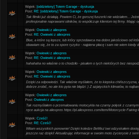
Wątek:
[oddzielony] Totem Garage - dyskusja
Post:
RE: [oddzielony] Totem Garage - dyskusja
Tak filmiki już działają. Powiem Ci, że gorszej fuszerki nie widziałem... Jeżel
profesjonalnie naprawami silników, to współczuje klientom tej firmy. Mając o
Wątek:
Owiewki z aliexpres
Post:
RE: Owiewki z aliexpres
Blue, a które są lepsze, lub który sprzedawca ma dobre jakościowo od kt
obawiam się, że to za spore ryzyko - najpierw płacę i sam nie wiem kiedy d
Wątek:
Owiewki z aliexpres
Post:
RE: Owiewki z aliexpres
hahahaha no właśnie o to chodziło - pisałem o tych niektórych bez niespo
Wątek:
Owiewki z aliexpres
Post:
RE: Owiewki z aliexpres
Dzięki za odpowiedzi. Tak właśnie myślałem, że to kiepska chińszczyzna,
dobrze zrobić, no ale kto pyta nie błądzi :) Z azjatyckich klimatów, to najbard
Wątek:
Owiewki z aliexpres
Post:
Owiewki z aliexpres
Tak rozmyślałem o przemalowaniu motocykla na czarny połysk z czarnym m
ręce aukcja na aliexpres https://pl.aliexpress.com/item/Motorcycle-Fairin
Wątek:
Cześć!
Post:
RE: Cześć!
Witam wszystkich ponownie! Dzięki koledze BeMisz'owi odzyskałem dostęp
jeszcze raz dzięki! Aktualizując informacje w swoim moto życiorysie z serii