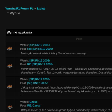
Yamaha R1 Forum PL
»
Szukaj
Wyniki
Wyniki szukania
Post
Wątek:
[SP] RN12 2005r
Post:
RE: [SP] RN12 2005r
Motocykl zmienił właściciela :( Temat można zamknąć.
Wątek:
[SP] RN12 2005r
Post:
RE: [SP] RN12 2005r
Milvith napisał(a): (2017-05-23, 04:06 PM) -- Kolega ze Szczecina do cieb
dogadacie -- Cześć. Tak dzwonił i wstępnie jesteśmy dogadani. Dostał dużo 
Wątek:
[SP] RN12 2005r
Post:
[SP] RN12 2005r
Jakby ktoś reflektował: https://sprzedajemy.pl/r1-rn12-2005r-atrakcyjna-
bojanowo-6bea9f-nr52300237 Aby zachować się jak należy - rok 2005, prz
...
Wątek:
Czesc
Post:
RE: Czesc
Witaj na forum :) Też należę do grona byłych posiadaczy "odkurzaczy" PR