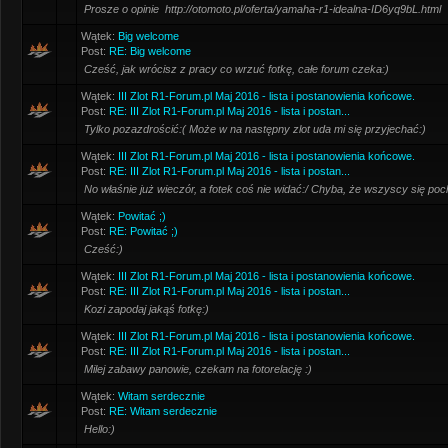
Prosze o opinie http://otomoto.pl/oferta/yamaha-r1-idealna-ID6yq9bL.html
Wątek:
Big welcome
Post:
RE: Big welcome
Cześć, jak wrócisz z pracy co wrzuć fotkę, całe forum czeka:)
Wątek:
III Zlot R1-Forum.pl Maj 2016 - lista i postanowienia końcowe.
Post:
RE: III Zlot R1-Forum.pl Maj 2016 - lista i postan...
Tylko pozazdrościć:( Może w na następny zlot uda mi się przyjechać:)
Wątek:
III Zlot R1-Forum.pl Maj 2016 - lista i postanowienia końcowe.
Post:
RE: III Zlot R1-Forum.pl Maj 2016 - lista i postan...
No właśnie już wieczór, a fotek coś nie widać:/ Chyba, że wszyscy się pochla
Wątek:
Powitać ;)
Post:
RE: Powitać ;)
Cześć:)
Wątek:
III Zlot R1-Forum.pl Maj 2016 - lista i postanowienia końcowe.
Post:
RE: III Zlot R1-Forum.pl Maj 2016 - lista i postan...
Kozi zapodaj jakąś fotkę:)
Wątek:
III Zlot R1-Forum.pl Maj 2016 - lista i postanowienia końcowe.
Post:
RE: III Zlot R1-Forum.pl Maj 2016 - lista i postan...
Milej zabawy panowie, czekam na fotorelację :)
Wątek:
Witam serdecznie
Post:
RE: Witam serdecznie
Hello:)