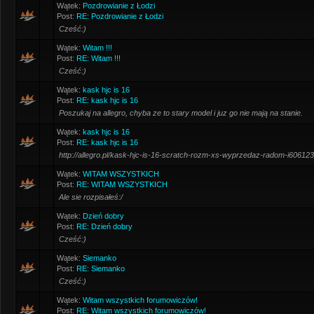
Wątek:
Pozdrowianie z Łodzi
Post:
RE: Pozdrowianie z Łodzi
Cześć:)
Wątek:
Witam !!!
Post:
RE: Witam !!!
Cześć:)
Wątek:
kask hjc is 16
Post:
RE: kask hjc is 16
Poszukaj na allegro, chyba ze to stary model i juz go nie mają na stanie.
Wątek:
kask hjc is 16
Post:
RE: kask hjc is 16
http://allegro.pl/kask-hjc-is-16-scratch-rozm-xs-wyprzedaz-radom-i60612
Wątek:
WITAM WSZYSTKICH
Post:
RE: WITAM WSZYSTKICH
Ale sie rozpisałeś:/
Wątek:
Dzień dobry
Post:
RE: Dzień dobry
Cześć:)
Wątek:
Siemanko
Post:
RE: Siemanko
Cześć:)
Wątek:
Witam wszystkich forumowiczów!
Post:
RE: Witam wszystkich forumowiczów!