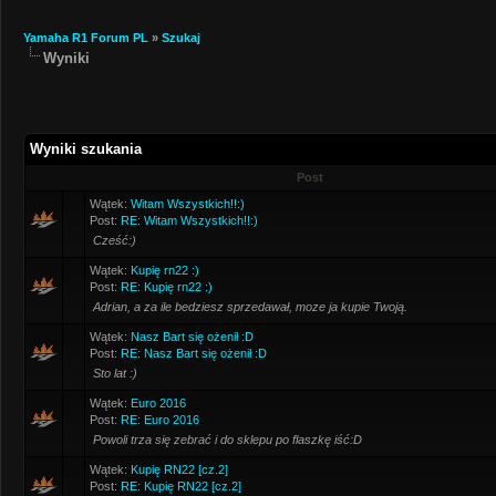
Yamaha R1 Forum PL
»
Szukaj
Wyniki
Wyniki szukania
Post
Wątek:
Witam Wszystkich!!:)
Post:
RE: Witam Wszystkich!!:)
Cześć:)
Wątek:
Kupię rn22 :)
Post:
RE: Kupię rn22 :)
Adrian, a za ile bedziesz sprzedawał, moze ja kupie Twoją.
Wątek:
Nasz Bart się ożenił :D
Post:
RE: Nasz Bart się ożenił :D
Sto lat :)
Wątek:
Euro 2016
Post:
RE: Euro 2016
Powoli trza się zebrać i do sklepu po flaszkę iść:D
Wątek:
Kupię RN22 [cz.2]
Post:
RE: Kupię RN22 [cz.2]