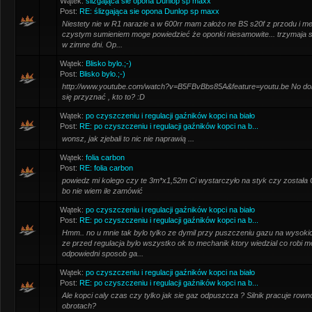
Wątek:
ślizgająca sie opona Dunlop sp maxx
Post:
RE: ślizgająca sie opona Dunlop sp maxx
Niestety nie w R1 narazie a w 600rr mam założo ne BS s20f z przodu i met
czystym sumieniem moge powiedzieć że oponki niesamowite... trzymaja si
w zimne dni. Op...
Wątek:
Blisko bylo.;-)
Post:
Blisko bylo.;-)
http://www.youtube.com/watch?v=B5FBvBbs85A&feature=youtu.be No dob
się przyznać , kto to? :D
Wątek:
po czyszczeniu i regulacji gaźników kopci na biało
Post:
RE: po czyszczeniu i regulacji gaźników kopci na b...
wonsz, jak zjebali to nic nie naprawią ...
Wątek:
folia carbon
Post:
RE: folia carbon
powiedz mi kolego czy te 3m*x1,52m Ci wystarczyło na styk czy została Ci
bo nie wiem ile zamówić
Wątek:
po czyszczeniu i regulacji gaźników kopci na biało
Post:
RE: po czyszczeniu i regulacji gaźników kopci na b...
Hmm.. no u mnie tak bylo tylko ze dymil przy puszczeniu gazu na wysokic
ze przed regulacja bylo wszystko ok to mechanik ktory wiedzial co robi mo
odpowiedni sposob ga...
Wątek:
po czyszczeniu i regulacji gaźników kopci na biało
Post:
RE: po czyszczeniu i regulacji gaźników kopci na b...
Ale kopci caly czas czy tylko jak sie gaz odpuszcza ? Silnik pracuje row
obrotach?