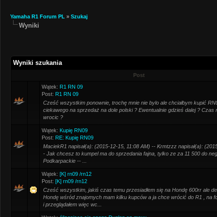
Yamaha R1 Forum PL
»
Szukaj
Wyniki
Wyniki szukania
Post
Wątek:
R1 RN 09
Post:
R1 RN 09
Cześć wszystkim ponownie, trochę mnie nie bylo ale chciałbym kupić R
ciekawego na sprzedaż na dole polski ? Ewentualnie gdzieś dalej ? Czas
wrocic ?
Wątek:
Kupię RN09
Post:
RE: Kupię RN09
MaciekR1 napisał(a): (2015-12-15, 11:08 AM) -- Krmtzzz napisał(a): (201
- Jak chcesz to kumpel ma do sprzedania fajna, tylko ze za 11 500 do neg
Podkarpackie -- ...
Wątek:
[K] rn09 /rn12
Post:
[K] rn09 /rn12
Cześć wszystkim, jakiś czas temu przesiadłem się na Hondę 600rr ale dec
Hondę wśród znajomych mam kilku kupców a ja chce wrócić do R1 , na fo
i przeglądałem więc wc...