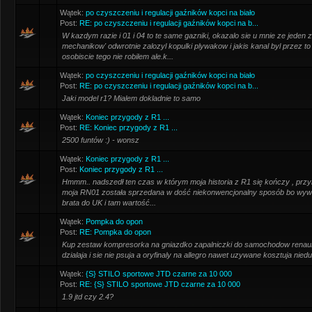
Wątek:
po czyszczeniu i regulacji gaźników kopci na biało
Post:
RE: po czyszczeniu i regulacji gaźników kopci na b...
W kazdym razie i 01 i 04 to te same gazniki, okazalo sie u mnie ze jeden z
mechanikow' odwrotnie zalozyl kopulki plywakow i jakis kanal byl przez to
osobiscie tego nie robilem ale.k...
Wątek:
po czyszczeniu i regulacji gaźników kopci na biało
Post:
RE: po czyszczeniu i regulacji gaźników kopci na b...
Jaki model r1? Mialem dokladnie to samo
Wątek:
Koniec przygody z R1 ...
Post:
RE: Koniec przygody z R1 ...
2500 funtów :) - wonsz
Wątek:
Koniec przygody z R1 ...
Post:
Koniec przygody z R1 ...
Hmmm.. nadszedł ten czas w którym moja historia z R1 się kończy , przyn
moja RN01 została sprzedana w dość niekonwencjonalny sposób bo wyw
brata do UK i tam wartość...
Wątek:
Pompka do opon
Post:
RE: Pompka do opon
Kup zestaw kompresorka na gniazdko zapalniczki do samochodow renaul
dzialaja i sie nie psuja a oryfinaly na allegro nawet uzywane kosztuja nied
Wątek:
{S} STILO sportowe JTD czarne za 10 000
Post:
RE: {S} STILO sportowe JTD czarne za 10 000
1.9 jtd czy 2.4?