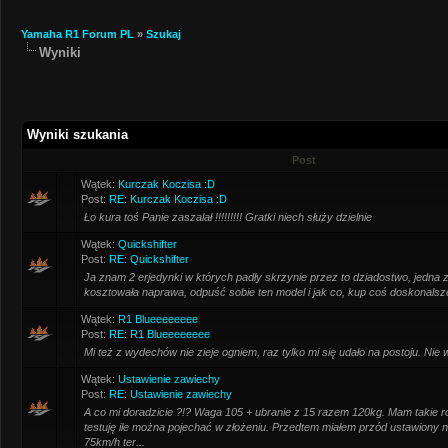
Yamaha R1 Forum PL
»
Szukaj
Wyniki
Wyniki szukania
Post
Wątek:
Kurczak Koczisa :D
Post:
RE: Kurczak Koczisa :D
Ło kura toś Panie zaszalał !!!!!!!!! Gratki niech służy dzielnie
Wątek:
Quickshifter
Post:
RE: Quickshifter
Ja znam 2 erjedynki w których padły skrzynie przez to dziadostwo, jedna z
kosztowała naprawa, odpuść sobie ten model i jak co, kup coś doskonalsze
Wątek:
R1 Blueeeeeeee
Post:
RE: R1 Blueeeeeeee
Mi też z wydechów nie zieje ogniem, raz tylko mi się udało na postoju. Nie
Wątek:
Ustawienie zawiechy
Post:
RE: Ustawienie zawiechy
A co mi doradzicie ?!? Waga 105 + ubranie z 15 razem 120kg. Mam takie ro
testuję ile można pojechać w złożeniu. Przedtem miałem przód ustawiony na
75km/h ter...