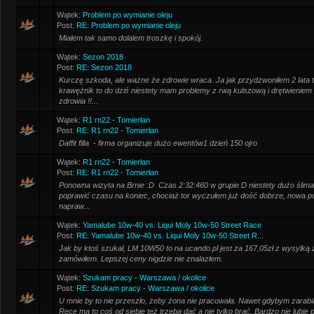
Wątek:
Problem po wymianie oleju
Post:
RE: Problem po wymianie oleju
Miałem tak samo dolalem troszkę i spokój.
Wątek:
Sezon 2018
Post:
RE: Sezon 2018
Kurczę szkoda, ale ważne że zdrowie wraca. Ja jak przydzwoniłem 2 lata
krawężnik to do dziś niestety mam problemy z rwą kulszową i drętwieniem 
zdrowia !!...
Wątek:
R1 rn22 - Tomierłan
Post:
RE: R1 rn22 - Tomierłan
Daffit filla - firma organizuje dużo ewentów1 dzień 150 ojro
Wątek:
R1 rn22 - Tomierłan
Post:
RE: R1 rn22 - Tomierłan
Ponowna wizyta na Brnie :D Czas 2:32:460 w grupie D niestety dużo ślimakó
poprawić czasu na koniec, chociaż tor wyczułem już dość dobrze, nowa
napraw...
Wątek:
Yamalube 10w-40 vs. Liqui Moly 10w-50 Street Race
Post:
RE: Yamalube 10w-40 vs. Liqui Moly 10w-50 Street R...
Jak by ktoś szukał, LM 10W50 to na ucando.pl jest za 167,05zł z wysylką 
zamówiłem. Lepszej ceny nigdzie nie znalazłem.
Wątek:
Szukam pracy - Warszawa / okolice
Post:
RE: Szukam pracy - Warszawa / okolice
U mnie by to nie przeszło, żeby żona nie pracowała. Nawet gdybym zarabiał
Ręce ma to coś od siebie też trzeba dać a nie tylko brać. Bardzo nie lubię 