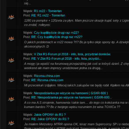
się...
Wątek:
R1 rn22 - Tomierłan
Post:
RE: R1 rn22 - Tomierłan
1280 za pompke + 120zeta za płyn. Mam jeszcze okazje kupić sety z Ligte
co zrobić :rolleyes:
Wątek:
Czy kupilibyście drugi raz rn22?
Post:
RE: Czy kupilibyście drugi raz rn22?
O jakich problemach w rn22 mowa ?!!? Bo ja tylko oleje opony itp. A dzwię
akcesoryjnych :D
Wątek:
V Zlot R1-Forum.pl 2018 - info, lista, przydział domków.
Post:
RE: V Zlot R1-Forum.pl 2018 - info, lista, przydzi...
A mogę i ja wpaść na forumową przejażdżkę jak coś w któryś dzień. Z chę
weekend ale mam imprezy urodzinowe jedna za drugą...
Wątek:
Rizoma.china.com
Post:
RE: Rizoma.china.com
Mi przeciekał i zdjąłem. Wiecej takich zakupów nie będę robił. Kipiłem na All
Wątek:
Niespodzianka po wizycie na hamowni ( GSXR-600 )
Post:
RE: Niespodzianka po wizycie na hamowni ( GSXR-600...
A co ma A.S strojenie, hamownia i takie tam.... do tego co koleżanka ma w s
kumam bardzo ?? Bo z twojego wpisu rozumiem że wina TOXICa ??
Wątek:
Jakie OPONY do R1 ?
Post:
RE: Jakie OPONY do R1 ?
Ja miałem Metzelery M7RR opona OK, teraz mam Supercorsy SP i o niebo 
Brnie i prędzej przód z M7RR puścił niż Sopercorsy na tyle, a wersje V2 p