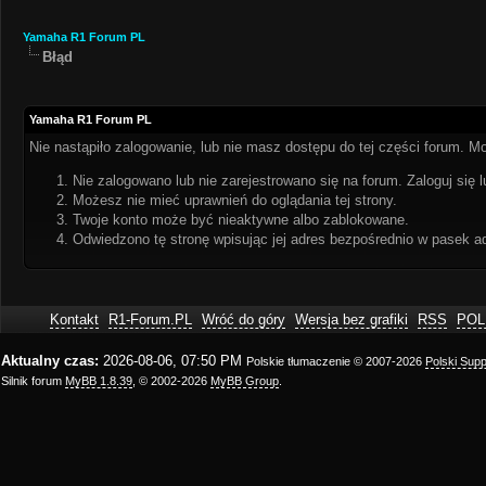
Yamaha R1 Forum PL
Błąd
Yamaha R1 Forum PL
Nie nastąpiło zalogowanie, lub nie masz dostępu do tej części forum. Mo
Nie zalogowano lub nie zarejestrowano się na forum. Zaloguj się l
Możesz nie mieć uprawnień do oglądania tej strony.
Twoje konto może być nieaktywne albo zablokowane.
Odwiedzono tę stronę wpisując jej adres bezpośrednio w pasek a
Kontakt
R1-Forum.PL
Wróć do góry
Wersja bez grafiki
RSS
POL
Aktualny czas:
2026-08-06, 07:50 PM
Polskie tłumaczenie © 2007-2026
Polski Sup
Silnik forum
MyBB 1.8.39
, © 2002-2026
MyBB Group
.