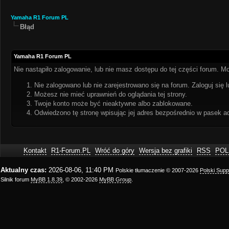
Yamaha R1 Forum PL
Błąd
Yamaha R1 Forum PL
Nie nastąpiło zalogowanie, lub nie masz dostępu do tej części forum. Mo
Nie zalogowano lub nie zarejestrowano się na forum. Zaloguj się l
Możesz nie mieć uprawnień do oglądania tej strony.
Twoje konto może być nieaktywne albo zablokowane.
Odwiedzono tę stronę wpisując jej adres bezpośrednio w pasek a
Kontakt
R1-Forum.PL
Wróć do góry
Wersja bez grafiki
RSS
POL
Aktualny czas:
2026-08-06, 11:40 PM
Polskie tłumaczenie © 2007-2026
Polski Sup
Silnik forum
MyBB 1.8.39
, © 2002-2026
MyBB Group
.