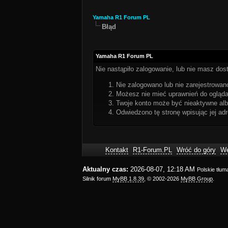
Yamaha R1 Forum PL
Błąd
Yamaha R1 Forum PL
Nie nastąpiło zalogowanie, lub nie masz dost
Nie zalogowano lub nie zarejestrowano
Możesz nie mieć uprawnień do oglądan
Twoje konto może być nieaktywne al
Odwiedzono tę stronę wpisując jej ad
Kontakt
R1-Forum.PL
Wróć do góry
We
Aktualny czas:
2026-08-07, 12:18 AM
Polskie tłu
Silnik forum
MyBB 1.8.39
, © 2002-2026
MyBB Group
.