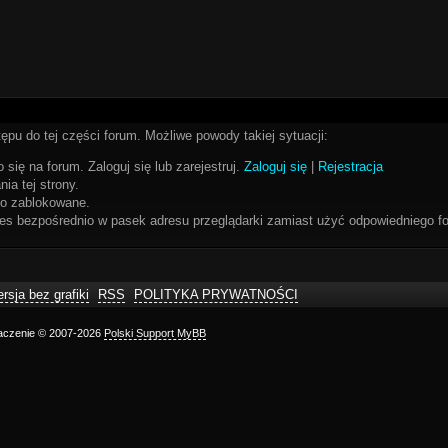
ępu do tej części forum. Możliwe powody takiej sytuacji:
 się na forum. Zaloguj się lub zarejestruj.
Zaloguj się
|
Rejestracja
ia tej strony.
bo zablokowane.
res bezpośrednio w pasek adresu przeglądarki zamiast użyć odpowiedniego fo
rsja bez grafiki
RSS
POLITYKA PRYWATNOŚCI
maczenie © 2007-2026
Polski Support MyBB