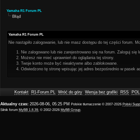
Yamaha R1 Forum PL
Błąd
Yamaha R1 Forum PL
Nie nastąpiło zalogowanie, lub nie masz dostępu do tej części forum. Mo
Nie zalogowano lub nie zarejestrowano się na forum. Zaloguj się l
Możesz nie mieć uprawnień do oglądania tej strony.
Twoje konto może być nieaktywne albo zablokowane.
Odwiedzono tę stronę wpisując jej adres bezpośrednio w pasek a
Kontakt
R1-Forum.PL
Wróć do góry
Wersja bez grafiki
RSS
POL
Aktualny czas:
2026-08-06, 05:25 PM
Polskie tłumaczenie © 2007-2026
Polski Sup
Silnik forum
MyBB 1.8.39
, © 2002-2026
MyBB Group
.