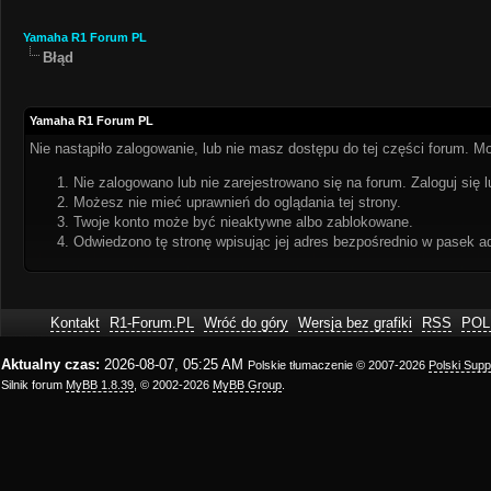
Yamaha R1 Forum PL
Błąd
Yamaha R1 Forum PL
Nie nastąpiło zalogowanie, lub nie masz dostępu do tej części forum. Mo
Nie zalogowano lub nie zarejestrowano się na forum. Zaloguj się l
Możesz nie mieć uprawnień do oglądania tej strony.
Twoje konto może być nieaktywne albo zablokowane.
Odwiedzono tę stronę wpisując jej adres bezpośrednio w pasek a
Kontakt
R1-Forum.PL
Wróć do góry
Wersja bez grafiki
RSS
POL
Aktualny czas:
2026-08-07, 05:25 AM
Polskie tłumaczenie © 2007-2026
Polski Sup
Silnik forum
MyBB 1.8.39
, © 2002-2026
MyBB Group
.