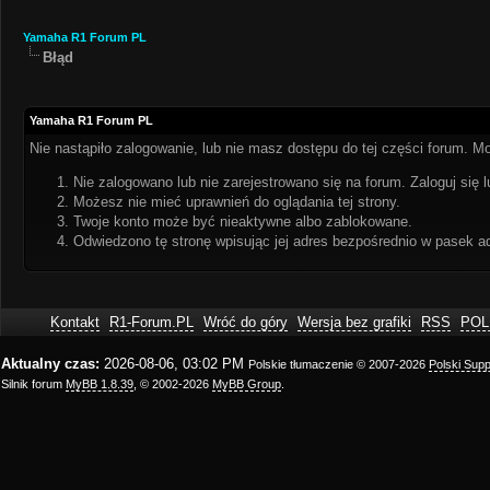
Yamaha R1 Forum PL
Błąd
Yamaha R1 Forum PL
Nie nastąpiło zalogowanie, lub nie masz dostępu do tej części forum. Mo
Nie zalogowano lub nie zarejestrowano się na forum. Zaloguj się l
Możesz nie mieć uprawnień do oglądania tej strony.
Twoje konto może być nieaktywne albo zablokowane.
Odwiedzono tę stronę wpisując jej adres bezpośrednio w pasek a
Kontakt
R1-Forum.PL
Wróć do góry
Wersja bez grafiki
RSS
POL
Aktualny czas:
2026-08-06, 03:02 PM
Polskie tłumaczenie © 2007-2026
Polski Sup
Silnik forum
MyBB 1.8.39
, © 2002-2026
MyBB Group
.