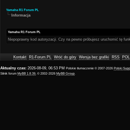
Yamaha R1 Forum PL
Informacja
Yamaha R1 Forum PL
Niepoprawny kod autoryzacji. Czy na pewno próbujesz uruchomić tę fu
Kontakt
R1-Forum.PL
Wróć do góry
Wersja bez grafiki
RSS
POL
Aktualny czas:
2026-08-09, 06:53 PM
Polskie tłumaczenie © 2007-2026
Polski Sup
Silnik forum
MyBB 1.8.39
, © 2002-2026
MyBB Group
.