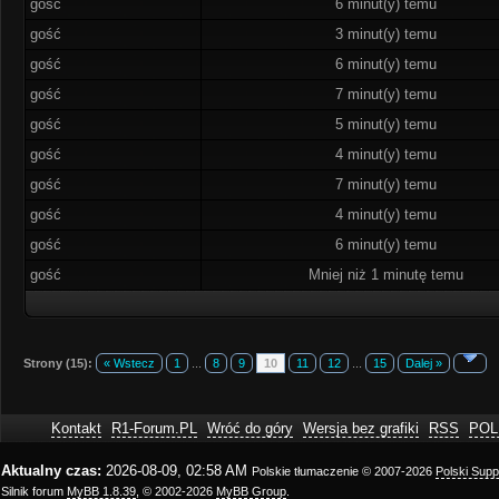
gość
6 minut(y) temu
gość
3 minut(y) temu
gość
6 minut(y) temu
gość
7 minut(y) temu
gość
5 minut(y) temu
gość
4 minut(y) temu
gość
7 minut(y) temu
gość
4 minut(y) temu
gość
6 minut(y) temu
gość
Mniej niż 1 minutę temu
Strony (15):
« Wstecz
1
...
8
9
10
11
12
...
15
Dalej »
Kontakt
R1-Forum.PL
Wróć do góry
Wersja bez grafiki
RSS
POL
Aktualny czas:
2026-08-09, 02:58 AM
Polskie tłumaczenie © 2007-2026
Polski Sup
Silnik forum
MyBB 1.8.39
, © 2002-2026
MyBB Group
.