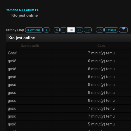
Yamaha R1 Forum PL
Kto jest online
Strony (15):
« Wstecz
1
...
8
9
10
11
12
...
15
Dalej »
Kto jest online
Użytkownik
Czas
Gość
7 minut(y) temu
gość
6 minut(y) temu
gość
6 minut(y) temu
gość
6 minut(y) temu
gość
8 minut(y) temu
gość
8 minut(y) temu
gość
8 minut(y) temu
gość
7 minut(y) temu
gość
7 minut(y) temu
gość
5 minut(y) temu