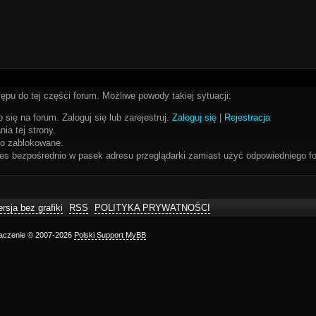
ępu do tej części forum. Możliwe powody takiej sytuacji:
 się na forum. Zaloguj się lub zarejestruj.
Zaloguj się
|
Rejestracja
ia tej strony.
bo zablokowane.
res bezpośrednio w pasek adresu przeglądarki zamiast użyć odpowiedniego fo
rsja bez grafiki
RSS
POLITYKA PRYWATNOŚCI
maczenie © 2007-2026
Polski Support MyBB