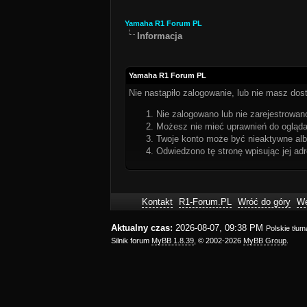
Yamaha R1 Forum PL
Informacja
Yamaha R1 Forum PL
Nie nastąpiło zalogowanie, lub nie masz dost
Nie zalogowano lub nie zarejestrowano
Możesz nie mieć uprawnień do oglądan
Twoje konto może być nieaktywne al
Odwiedzono tę stronę wpisując jej ad
Kontakt
R1-Forum.PL
Wróć do góry
We
Aktualny czas:
2026-08-07, 09:38 PM
Polskie tłu
Silnik forum
MyBB 1.8.39
, © 2002-2026
MyBB Group
.