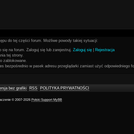
ępu do tej części forum. Możliwe powody takiej sytuacji:
 się na forum. Zaloguj się lub zarejestruj.
Zaloguj się
|
Rejestracja
ia tej strony.
bo zablokowane.
res bezpośrednio w pasek adresu przeglądarki zamiast użyć odpowiedniego fo
rsja bez grafiki
RSS
POLITYKA PRYWATNOŚCI
maczenie © 2007-2026
Polski Support MyBB