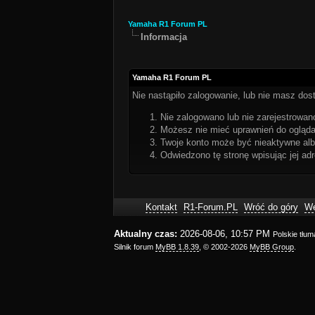
Yamaha R1 Forum PL
Informacja
Yamaha R1 Forum PL
Nie nastąpiło zalogowanie, lub nie masz dost
Nie zalogowano lub nie zarejestrowano
Możesz nie mieć uprawnień do oglądan
Twoje konto może być nieaktywne al
Odwiedzono tę stronę wpisując jej ad
Kontakt
R1-Forum.PL
Wróć do góry
We
Aktualny czas:
2026-08-06, 10:57 PM
Polskie tłu
Silnik forum
MyBB 1.8.39
, © 2002-2026
MyBB Group
.