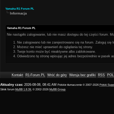
Yamaha R1 Forum PL
Informacja
Yamaha R1 Forum PL
Nie nastąpiło zalogowanie, lub nie masz dostępu do tej części forum. Mo
Nie zalogowano lub nie zarejestrowano się na forum. Zaloguj się l
Możesz nie mieć uprawnień do oglądania tej strony.
Twoje konto może być nieaktywne albo zablokowane.
Odwiedzono tę stronę wpisując jej adres bezpośrednio w pasek a
Kontakt
R1-Forum.PL
Wróć do góry
Wersja bez grafiki
RSS
POL
Aktualny czas:
2026-08-08, 08:41 AM
Polskie tłumaczenie © 2007-2026
Polski Sup
Silnik forum
MyBB 1.8.39
, © 2002-2026
MyBB Group
.