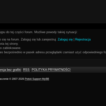
ępu do tej części forum. Możliwe powody takiej sytuacji:
 się na forum. Zaloguj się lub zarejestruj.
Zaloguj się
|
Rejestracja
ia tej strony.
bo zablokowane.
res bezpośrednio w pasek adresu przeglądarki zamiast użyć odpowiedniego fo
rsja bez grafiki
RSS
POLITYKA PRYWATNOŚCI
maczenie © 2007-2026
Polski Support MyBB