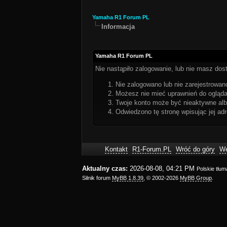
Yamaha R1 Forum PL
Informacja
Yamaha R1 Forum PL
Nie nastąpiło zalogowanie, lub nie masz dost
Nie zalogowano lub nie zarejestrowano
Możesz nie mieć uprawnień do oglądan
Twoje konto może być nieaktywne al
Odwiedzono tę stronę wpisując jej ad
Kontakt
R1-Forum.PL
Wróć do góry
We
Aktualny czas:
2026-08-08, 04:21 PM
Polskie tłu
Silnik forum
MyBB 1.8.39
, © 2002-2026
MyBB Group
.