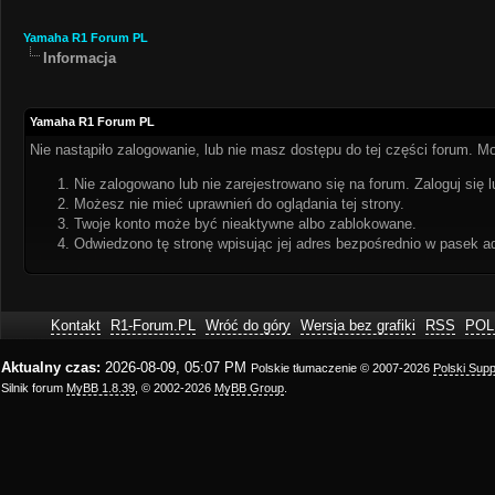
Yamaha R1 Forum PL
Informacja
Yamaha R1 Forum PL
Nie nastąpiło zalogowanie, lub nie masz dostępu do tej części forum. Mo
Nie zalogowano lub nie zarejestrowano się na forum. Zaloguj się l
Możesz nie mieć uprawnień do oglądania tej strony.
Twoje konto może być nieaktywne albo zablokowane.
Odwiedzono tę stronę wpisując jej adres bezpośrednio w pasek a
Kontakt
R1-Forum.PL
Wróć do góry
Wersja bez grafiki
RSS
POL
Aktualny czas:
2026-08-09, 05:07 PM
Polskie tłumaczenie © 2007-2026
Polski Sup
Silnik forum
MyBB 1.8.39
, © 2002-2026
MyBB Group
.