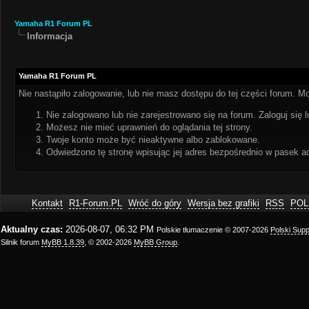
Yamaha R1 Forum PL
Informacja
Yamaha R1 Forum PL
Nie nastąpiło zalogowanie, lub nie masz dostępu do tej części forum. Mo
Nie zalogowano lub nie zarejestrowano się na forum. Zaloguj się l
Możesz nie mieć uprawnień do oglądania tej strony.
Twoje konto może być nieaktywne albo zablokowane.
Odwiedzono tę stronę wpisując jej adres bezpośrednio w pasek a
Kontakt
R1-Forum.PL
Wróć do góry
Wersja bez grafiki
RSS
POL
Aktualny czas:
2026-08-07, 06:32 PM
Polskie tłumaczenie © 2007-2026
Polski Sup
Silnik forum
MyBB 1.8.39
, © 2002-2026
MyBB Group
.